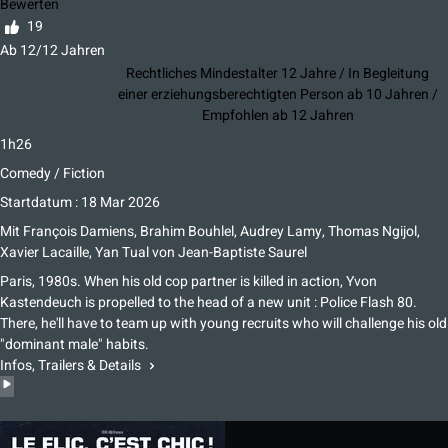
Bewerten
19
Ab 12/12 Jahren
Rechtliches Mindestalter 12 Jahre / In Begleitung
einer erziehungsberechtigten Person ab 10 Jahren /
Empfohlen ab 12 Jahren
1h26
Comedy / Fiction
Startdatum : 18 Mar 2026
Mit
François Damiens, Brahim Bouhlel, Audrey Lamy, Thomas Ngijol,
Xavier Lacaille, Yan Tual
von
Jean-Baptiste Saurel
Paris, 1980s. When his old cop partner is killed in action, Yvon
Kastendeuch is propelled to the head of a new unit : Police Flash 80.
There, he'll have to team up with young recruits who will challenge his old
"dominant male" habits.
Infos, Trailers & Details