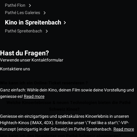
Pathé Flon
Pathé Les Galeries
Kino in Spreitenbach
Pathé Spreitenbach
Hast du Fragen?
Verwende unser Kontaktformular
Kontaktiere uns
Wie kann ich ein Online-Ticket reservieren ?
Ganz einfach: Wähle dein Kino, deinen Film sowie deine Vorstellung und
geniesse es!
Read more
Welche Kinoerlebnisse & neuen Technologien bieten die Pathé
Schweiz Kinos?
Geniesse ein einzigartiges und spektakuläres Kinoerlebnis in unseren
Hightech-Kinos (IMAX, 4DX). Entdecke unser \"Feel like a star!\"-VIP-
Konzept (einzigartig in der Schweiz) im Pathé Spreitenbach.
Read more
Wie kann ich den Newsletter von Pathé Schweiz abonnieren?