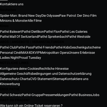
Kontaktiere uns
Neuheiten
Spider-Man: Brand New Day
Die Odyssee
Paw Patrol: Der Dino Film
Minions & Monster
Alle Filme
Kinos
Pathé Balexert
Pathé Dietlikon
Pathé Flon
Pathé Les Galeries
Pathé Mall Of Switzerland
Pathé Spreitenbach
Pathé Westside
ABOS | ANGEBOTE | VERANSTALTUNGEN
Pathé Club
Pathé Pass
Pathé Friends
Pathé Kids
Geschenkgutscheine
Personal Ciné
IMAX
4DX
VIP
Metropolitan Opera
Unsere Erlebnisse
Ladies Night
Proud Tuesday
NÜTZLICHE LINKS
Konfiguriere deine Cookies
Rechtliche Hinweise
Allgemeine Geschäftsbedingungen und Datenschutzerklärung
Datenschutz-Charta
CVD Statement
Sitemap
Kontaktiere uns
Kinowerbung
ÜBER PATHÉ
Pathé Schweiz
Pathé-Gruppe
Pressemeldungen
Pathé Business
Jobs
HAST DU FRAGEN?
Wie kann ich ein Online-Ticket reservieren ?