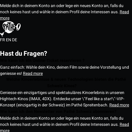
Melde dich in deinem Konto an oder lege ein neues Konto an, falls du
noch keines hast und wähle in deinem Profil deine Interessen aus.
Read
more
FR
EN
DE
Hast du Fragen?
Wie kann ich ein Online-Ticket reservieren ?
Ganz einfach: Wähle dein Kino, deinen Film sowie deine Vorstellung und
geniesse es!
Read more
Welche Kinoerlebnisse & neuen Technologien bieten die Pathé
Schweiz Kinos?
Geniesse ein einzigartiges und spektakuläres Kinoerlebnis in unseren
Hightech-Kinos (IMAX, 4DX). Entdecke unser \"Feel like a star!\"-VIP-
Konzept (einzigartig in der Schweiz) im Pathé Spreitenbach.
Read more
Wie kann ich den Newsletter von Pathé Schweiz abonnieren?
Melde dich in deinem Konto an oder lege ein neues Konto an, falls du
noch keines hast und wähle in deinem Profil deine Interessen aus.
Read
more