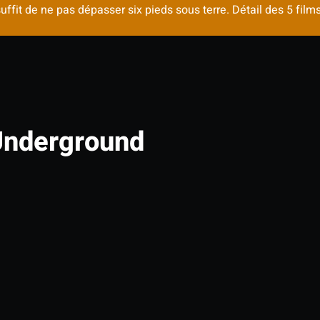
suffit de ne pas dépasser six pieds sous terre. Détail des 5 fi
nderground