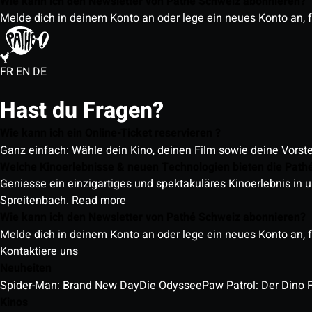
Wie kann ich den Newsletter von Pathé Schweiz abonnieren?
Melde dich in deinem Konto an oder lege ein neues Konto an, f
FR
EN
DE
Hast du Fragen?
Wie kann ich ein Online-Ticket reservieren ?
Ganz einfach: Wähle dein Kino, deinen Film sowie deine Vorst
Welche Kinoerlebnisse & neuen Technologien bieten die Path
Geniesse ein einzigartiges und spektakuläres Kinoerlebnis in u
Spreitenbach.
Read more
Wie kann ich den Newsletter von Pathé Schweiz abonnieren?
Melde dich in deinem Konto an oder lege ein neues Konto an, f
Kontaktiere uns
Neuheiten
Spider-Man: Brand New Day
Die Odyssee
Paw Patrol: Der Dino 
Kinos