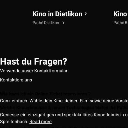
Kino in Dietlikon
Kino
Pathé Dietlikon
Pathé B
Hast du Fragen?
Verwende unser Kontaktformular
Kontaktiere uns
Wie kann ich ein Online-Ticket reservieren ?
Ganz einfach: Wähle dein Kino, deinen Film sowie deine Vorst
Welche Kinoerlebnisse & neuen Technologien bieten die Path
Geniesse ein einzigartiges und spektakuläres Kinoerlebnis in u
Spreitenbach.
Read more