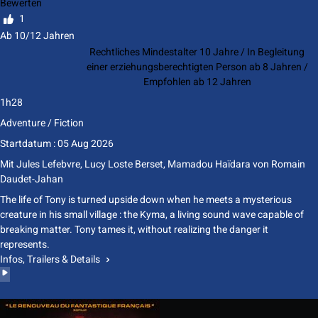
Bewerten
1
Ab 10/12 Jahren
Rechtliches Mindestalter 10 Jahre / In Begleitung
einer erziehungsberechtigten Person ab 8 Jahren /
Empfohlen ab 12 Jahren
1h28
Adventure / Fiction
Startdatum : 05 Aug 2026
Mit
Jules Lefebvre
,
Lucy Loste Berset
,
Mamadou Haïdara
von
Romain
Daudet-Jahan
The life of Tony is turned upside down when he meets a mysterious
creature in his small village : the Kyma, a living sound wave capable of
breaking matter. Tony tames it, without realizing the danger it
represents.
Infos, Trailers & Details