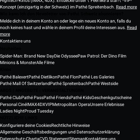
Hightech-Kinos (IMAX, 4DX). Entdecke unser \"Feel like a star!\"-VIP-
Konzept (einzigartig in der Schweiz) im Pathé Spreitenbach.
Read more
Wie kann ich den Newsletter von Pathé Schweiz abonnieren?
Melde dich in deinem Konto an oder lege ein neues Konto an, falls du
noch keines hast und wähle in deinem Profil deine Interessen aus.
Read
more
Kontaktiere uns
Neuheiten
Spider-Man: Brand New Day
Die Odyssee
Paw Patrol: Der Dino Film
Minions & Monster
Alle Filme
Kinos
Pathé Balexert
Pathé Dietlikon
Pathé Flon
Pathé Les Galeries
Pathé Mall Of Switzerland
Pathé Spreitenbach
Pathé Westside
ABOS | ANGEBOTE | VERANSTALTUNGEN
Pathé Club
Pathé Pass
Pathé Friends
Pathé Kids
Geschenkgutscheine
Personal Ciné
IMAX
4DX
VIP
Metropolitan Opera
Unsere Erlebnisse
Ladies Night
Proud Tuesday
NÜTZLICHE LINKS
Konfiguriere deine Cookies
Rechtliche Hinweise
Allgemeine Geschäftsbedingungen und Datenschutzerklärung
Datenschutz-Charta
CVD Statement
Sitemap
Kontaktiere uns