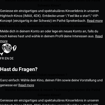
Welche Kinoerlebnisse & neuen Technologien bieten die Pathé
Schweiz Kinos?
Geniesse ein einzigartiges und spektakuläres Kinoerlebnis in unseren
Hightech-Kinos (IMAX, 4DX). Entdecke unser \"Feel like a star!\"-VIP-
Konzept (einzigartig in der Schweiz) im Pathé Spreitenbach.
Read more
Wie kann ich den Newsletter von Pathé Schweiz abonnieren?
Melde dich in deinem Konto an oder lege ein neues Konto an, falls du
noch keines hast und wähle in deinem Profil deine Interessen aus.
Read
more
FR
EN
DE
Hast du Fragen?
Wie kann ich ein Online-Ticket reservieren ?
Ganz einfach: Wähle dein Kino, deinen Film sowie deine Vorstellung und
geniesse es!
Read more
Welche Kinoerlebnisse & neuen Technologien bieten die Pathé
Schweiz Kinos?
Geniesse ein einzigartiges und spektakuläres Kinoerlebnis in unseren