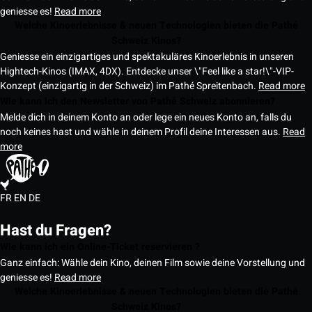
geniesse es!
Read more
Welche Kinoerlebnisse & neuen Technologien bieten die Pathé
Schweiz Kinos?
Geniesse ein einzigartiges und spektakuläres Kinoerlebnis in unseren
Hightech-Kinos (IMAX, 4DX). Entdecke unser \"Feel like a star!\"-VIP-
Konzept (einzigartig in der Schweiz) im Pathé Spreitenbach.
Read more
Wie kann ich den Newsletter von Pathé Schweiz abonnieren?
Melde dich in deinem Konto an oder lege ein neues Konto an, falls du
noch keines hast und wähle in deinem Profil deine Interessen aus.
Read
more
FR
EN
DE
Hast du Fragen?
Wie kann ich ein Online-Ticket reservieren ?
Ganz einfach: Wähle dein Kino, deinen Film sowie deine Vorstellung und
geniesse es!
Read more
Welche Kinoerlebnisse & neuen Technologien bieten die Pathé
Schweiz Kinos?