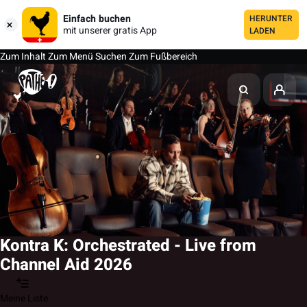
Einfach buchen
HERUNTER
mit unserer gratis App
LADEN
Zum Inhalt
Zum Menü
Suchen
Zum Fußbereich
Kontra K: Orchestrated - Live from
Channel Aid 2026
Meine Liste