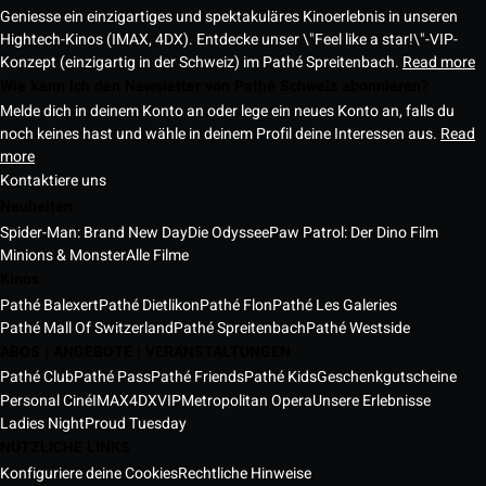
Geniesse ein einzigartiges und spektakuläres Kinoerlebnis in unseren
Hightech-Kinos (IMAX, 4DX). Entdecke unser \"Feel like a star!\"-VIP-
Konzept (einzigartig in der Schweiz) im Pathé Spreitenbach.
Read more
Wie kann ich den Newsletter von Pathé Schweiz abonnieren?
Melde dich in deinem Konto an oder lege ein neues Konto an, falls du
noch keines hast und wähle in deinem Profil deine Interessen aus.
Read
more
Kontaktiere uns
Neuheiten
Spider-Man: Brand New Day
Die Odyssee
Paw Patrol: Der Dino Film
Minions & Monster
Alle Filme
Kinos
Pathé Balexert
Pathé Dietlikon
Pathé Flon
Pathé Les Galeries
Pathé Mall Of Switzerland
Pathé Spreitenbach
Pathé Westside
ABOS | ANGEBOTE | VERANSTALTUNGEN
Pathé Club
Pathé Pass
Pathé Friends
Pathé Kids
Geschenkgutscheine
Personal Ciné
IMAX
4DX
VIP
Metropolitan Opera
Unsere Erlebnisse
Ladies Night
Proud Tuesday
NÜTZLICHE LINKS
Konfiguriere deine Cookies
Rechtliche Hinweise