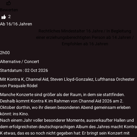
Bewerten
2
Ab 16/16 Jahren
Rechtliches Mindestalter 16 Jahre / In Begleitung
einer erziehungsberechtigten Person ab 14 Jahren /
Empfohlen ab 16 Jahren
2h00
Alternative / Concert
Startdatum : 02 Oct 2026
Mit
Kontra K
,
Channel Aid
,
Steven Lloyd-Gonzalez
,
Lufthansa Orchester
von
Pasquale Rödel
Manche Konzerte sind größer als der Raum, in dem sie stattfinden.
Deshalb kommt Kontra K im Rahmen von Channel Aid 2026 am 2.
Oktober dorthin, wo ihr diesen besonderen Abend gemeinsam erleben
könnt: ins Kino.
Nach einem Jahr voller besonderer Momente, ausverkaufter Hallen und
dem erfolgreichsten deutschsprachigen Album des Jahres macht Kontra
K etwas, das es so noch nicht gegeben hat: Er bringt sein Konzert mit