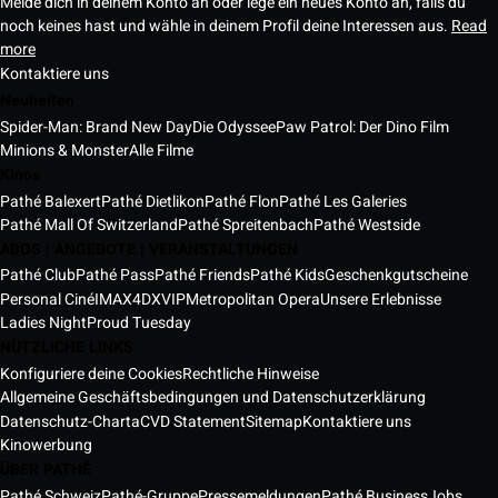
Melde dich in deinem Konto an oder lege ein neues Konto an, falls du
noch keines hast und wähle in deinem Profil deine Interessen aus.
Read
more
Kontaktiere uns
Neuheiten
Spider-Man: Brand New Day
Die Odyssee
Paw Patrol: Der Dino Film
Minions & Monster
Alle Filme
Kinos
Pathé Balexert
Pathé Dietlikon
Pathé Flon
Pathé Les Galeries
Pathé Mall Of Switzerland
Pathé Spreitenbach
Pathé Westside
ABOS | ANGEBOTE | VERANSTALTUNGEN
Pathé Club
Pathé Pass
Pathé Friends
Pathé Kids
Geschenkgutscheine
Personal Ciné
IMAX
4DX
VIP
Metropolitan Opera
Unsere Erlebnisse
Ladies Night
Proud Tuesday
NÜTZLICHE LINKS
Konfiguriere deine Cookies
Rechtliche Hinweise
Allgemeine Geschäftsbedingungen und Datenschutzerklärung
Datenschutz-Charta
CVD Statement
Sitemap
Kontaktiere uns
Kinowerbung
ÜBER PATHÉ
Pathé Schweiz
Pathé-Gruppe
Pressemeldungen
Pathé Business
Jobs