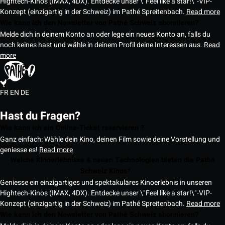
Hightech-Kinos (IMAX, 4DX). Entdecke unser \"Feel like a star!\"-VIP-
Konzept (einzigartig in der Schweiz) im Pathé Spreitenbach.
Read more
Wie kann ich den Newsletter von Pathé Schweiz abonnieren?
Melde dich in deinem Konto an oder lege ein neues Konto an, falls du
noch keines hast und wähle in deinem Profil deine Interessen aus.
Read
more
FR
EN
DE
Hast du Fragen?
Wie kann ich ein Online-Ticket reservieren ?
Ganz einfach: Wähle dein Kino, deinen Film sowie deine Vorstellung und
geniesse es!
Read more
Welche Kinoerlebnisse & neuen Technologien bieten die Pathé
Schweiz Kinos?
Geniesse ein einzigartiges und spektakuläres Kinoerlebnis in unseren
Hightech-Kinos (IMAX, 4DX). Entdecke unser \"Feel like a star!\"-VIP-
Konzept (einzigartig in der Schweiz) im Pathé Spreitenbach.
Read more
Wie kann ich den Newsletter von Pathé Schweiz abonnieren?