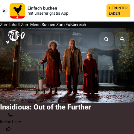
Einfach buchen
HERUNTER
mit unserer gratis App
LADEN
Zum Inhalt
Zum Menü
Suchen
Zum Fußbereich
Insidious: Out of the Further
Meine Liste