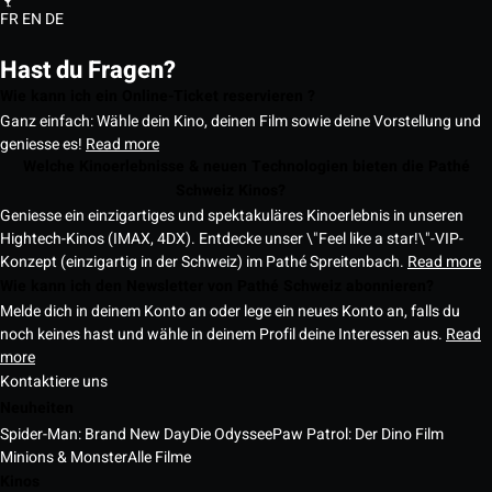
FR
EN
DE
Hast du Fragen?
Wie kann ich ein Online-Ticket reservieren ?
Ganz einfach: Wähle dein Kino, deinen Film sowie deine Vorstellung und
geniesse es!
Read more
Welche Kinoerlebnisse & neuen Technologien bieten die Pathé
Schweiz Kinos?
Geniesse ein einzigartiges und spektakuläres Kinoerlebnis in unseren
Hightech-Kinos (IMAX, 4DX). Entdecke unser \"Feel like a star!\"-VIP-
Konzept (einzigartig in der Schweiz) im Pathé Spreitenbach.
Read more
Wie kann ich den Newsletter von Pathé Schweiz abonnieren?
Melde dich in deinem Konto an oder lege ein neues Konto an, falls du
noch keines hast und wähle in deinem Profil deine Interessen aus.
Read
more
Kontaktiere uns
Neuheiten
Spider-Man: Brand New Day
Die Odyssee
Paw Patrol: Der Dino Film
Minions & Monster
Alle Filme
Kinos