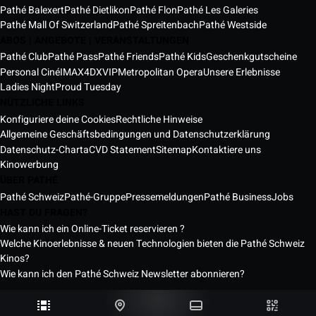
Pathé Balexert
Pathé Dietlikon
Pathé Flon
Pathé Les Galeries
Pathé Mall Of Switzerland
Pathé Spreitenbach
Pathé Westside
ABOS | ANGEBOTE | VERANSTALTUNGEN
Pathé Club
Pathé Pass
Pathé Friends
Pathé Kids
Geschenkgutscheine
Personal Ciné
IMAX
4DX
VIP
Metropolitan Opera
Unsere Erlebnisse
Ladies Night
Proud Tuesday
NÜTZLICHE LINKS
Konfiguriere deine Cookies
Rechtliche Hinweise
Allgemeine Geschäftsbedingungen und Datenschutzerklärung
Datenschutz-Charta
CVD Statement
Sitemap
Kontaktiere uns
Kinowerbung
ÜBER PATHÉ
Pathé Schweiz
Pathé-Gruppe
Pressemeldungen
Pathé Business
Jobs
HAST DU FRAGEN?
Wie kann ich ein Online-Ticket reservieren ?
Welche Kinoerlebnisse & neuen Technologien bieten die Pathé Schweiz
Kinos?
Wie kann ich den Pathé Schweiz Newsletter abonnieren?
Pathé Schweiz Kinos © 2026