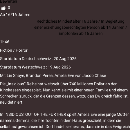
Bewerten
0
Ab 16/16 Jahren
Rechtliches Mindestalter 16 Jahre / In Begleitung
einer erziehungsberechtigten Person ab 14 Jahren /
Empfohlen ab 16 Jahren
1h46
Fiction / Horror
Startdatum Deutschschweiz : 20 Aug 2026
Startdatum Westschweiz : 19 Aug 2026
Mit
Lin Shaye
,
Brandon Perea
,
Amelia Eve
von
Jacob Chase
Die „Insidious“-Reihe hat weltweit über 740 Millionen Dollar an den
Kinokassen eingespielt. Nun kehrt sie mit einer neuen Familie und einem
Schrecken zurück, der die Grenzen dessen, wozu das Ewigreich fähig ist,
neu definiert.
In INSIDIOUS: OUT OF THE FURTHER spielt Amelia Eve eine junge Mutter
namens Gemma, die ihre Tochter in dem Haus grosszieht, in dem sie
selbst aufgewachsen ist. Dort findet sie heraus, dass sie in das Ewigreich