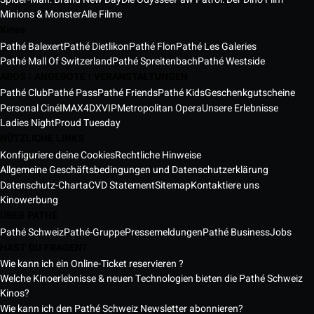
Minions & Monster
Alle Filme
Kinos
Pathé Balexert
Pathé Dietlikon
Pathé Flon
Pathé Les Galeries
Pathé Mall Of Switzerland
Pathé Spreitenbach
Pathé Westside
ABOS | ANGEBOTE | VERANSTALTUNGEN
Pathé Club
Pathé Pass
Pathé Friends
Pathé Kids
Geschenkgutscheine
Personal Ciné
IMAX
4DX
VIP
Metropolitan Opera
Unsere Erlebnisse
Ladies Night
Proud Tuesday
NÜTZLICHE LINKS
Konfiguriere deine Cookies
Rechtliche Hinweise
Allgemeine Geschäftsbedingungen und Datenschutzerklärung
Datenschutz-Charta
CVD Statement
Sitemap
Kontaktiere uns
Kinowerbung
ÜBER PATHÉ
Pathé Schweiz
Pathé-Gruppe
Pressemeldungen
Pathé Business
Jobs
HAST DU FRAGEN?
Wie kann ich ein Online-Ticket reservieren ?
Welche Kinoerlebnisse & neuen Technologien bieten die Pathé Schweiz
Kinos?
Wie kann ich den Pathé Schweiz Newsletter abonnieren?