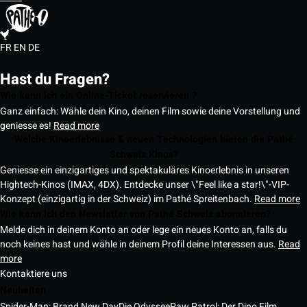
FR
EN
DE
Hast du Fragen?
Wie kann ich ein Online-Ticket reservieren ?
Ganz einfach: Wähle dein Kino, deinen Film sowie deine Vorstellung und
geniesse es!
Read more
Welche Kinoerlebnisse & neuen Technologien bieten die Pathé
Schweiz Kinos?
Geniesse ein einzigartiges und spektakuläres Kinoerlebnis in unseren
Hightech-Kinos (IMAX, 4DX). Entdecke unser \"Feel like a star!\"-VIP-
Konzept (einzigartig in der Schweiz) im Pathé Spreitenbach.
Read more
Wie kann ich den Newsletter von Pathé Schweiz abonnieren?
Melde dich in deinem Konto an oder lege ein neues Konto an, falls du
noch keines hast und wähle in deinem Profil deine Interessen aus.
Read
more
Kontaktiere uns
Neuheiten
Spider-Man: Brand New Day
Die Odyssee
Paw Patrol: Der Dino Film