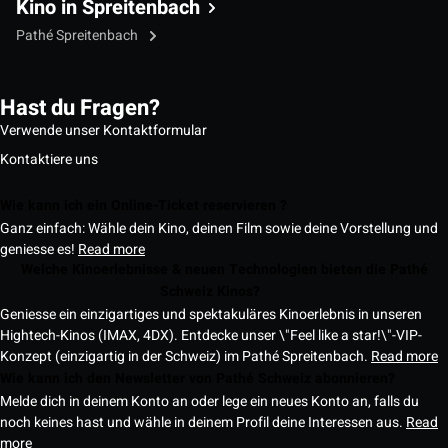
Kino in Spreitenbach
Pathé Spreitenbach
Hast du Fragen?
Verwende unser Kontaktformular
Kontaktiere uns
Wie kann ich ein Online-Ticket reservieren ?
Ganz einfach: Wähle dein Kino, deinen Film sowie deine Vorstellung und
geniesse es!
Read more
Welche Kinoerlebnisse & neuen Technologien bieten die Pathé
Schweiz Kinos?
Geniesse ein einzigartiges und spektakuläres Kinoerlebnis in unseren
Hightech-Kinos (IMAX, 4DX). Entdecke unser \"Feel like a star!\"-VIP-
Konzept (einzigartig in der Schweiz) im Pathé Spreitenbach.
Read more
Wie kann ich den Newsletter von Pathé Schweiz abonnieren?
Melde dich in deinem Konto an oder lege ein neues Konto an, falls du
noch keines hast und wähle in deinem Profil deine Interessen aus.
Read
more