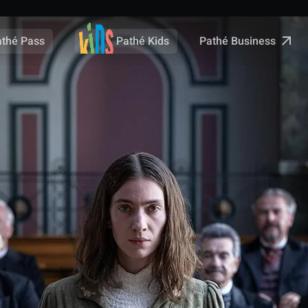
Pathé Business
athé Pass
Pathé Kids