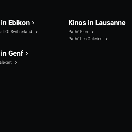
 in Ebikon
Kinos in Lausanne
all Of Switzerland
Pathé Flon
Pathé Les Galeries
 in Genf
alexert