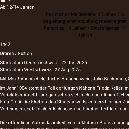
7
Ab 12/14 Jahren
Rechtliches Mindestalter 12 Jahre / In
Begleitung einer erziehungsberechtigten
Person ab 10 Jahren / Empfohlen ab 14
Jahren
1h47
Drama / Fiction
Startdatum Deutschschweiz : 23 Jan 2025
Startdatum Westschweiz : 27 Aug 2025
Mit
Max Simonischek, Rachel Braunschweig, Julia Buchmann, S
Im Jahr 1904 steht der Fall der jungen Näherin Frieda Keller 
Verteidiger Arnold Janggen sehen sich nicht nur mit beruflich
Erna Gmür, die Ehefrau des Staatsanwalts, entdeckt in ihrer Z
Verteidigers, setzt sich entschlossen für Friedas Rechte ein u
Die öffentliche Aufmerksamkeit, verstärkt durch Proteste und 