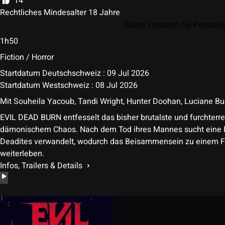
14
Rechtliches Mindesalter 18 Jahre
Zutritt verboten für Persone
1h50
Fiction / Horror
Startdatum Deutschschweiz : 09 Jul 2026
Startdatum Westschweiz : 08 Jul 2026
Mit
Souheila Yacoub
,
Tandi Wright
,
Hunter Doohan
,
Luciane B
EVIL DEAD BURN entfesselt das bisher brutalste und furchterr
dämonischem Chaos. Nach dem Tod ihres Mannes sucht eine Fr
Deadites verwandelt, wodurch das Beisammensein zu einem Famil
weiterleben.
Infos, Trailers & Details