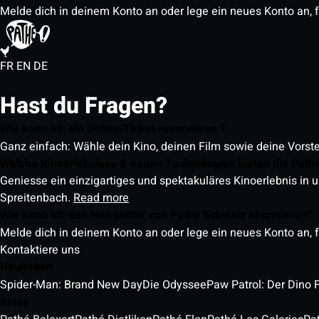
Melde dich in deinem Konto an oder lege ein neues Konto an, f
FR
EN
DE
Hast du Fragen?
Wie kann ich ein Online-Ticket reservieren ?
Ganz einfach: Wähle dein Kino, deinen Film sowie deine Vorst
Welche Kinoerlebnisse & neuen Technologien bieten die Path
Geniesse ein einzigartiges und spektakuläres Kinoerlebnis in u
Spreitenbach.
Read more
Wie kann ich den Newsletter von Pathé Schweiz abonnieren?
Melde dich in deinem Konto an oder lege ein neues Konto an, f
Kontaktiere uns
Neuheiten
Spider-Man: Brand New Day
Die Odyssee
Paw Patrol: Der Dino 
Kinos