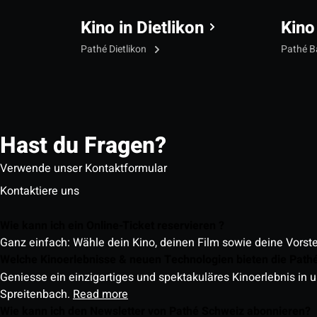
Kino in Dietlikon
Kino
Pathé Dietlikon
Pathé B
Hast du Fragen?
Verwende unser Kontaktformular
Kontaktiere uns
Wie kann ich ein Online-Ticket reservieren ?
Ganz einfach: Wähle dein Kino, deinen Film sowie deine Vorst
Welche Kinoerlebnisse & neuen Technologien bieten die Path
Geniesse ein einzigartiges und spektakuläres Kinoerlebnis in u
Spreitenbach.
Read more
Wie kann ich den Newsletter von Pathé Schweiz abonnieren?