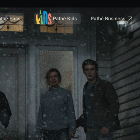
Pathé Business
athé Pass
Pathé Kids