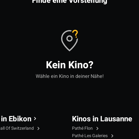
Finde eine Vorstellung
Kein Kino?
Wähle ein Kino in deiner Nähe!
 in Ebikon
Kinos in Lausanne
all Of Switzerland
Pathé Flon
Pathé Les Galeries