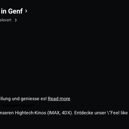
 in Genf
alexert
ellung und geniesse es!
Read more
é Schweiz Kinos?
nseren Hightech-Kinos (IMAX, 4DX). Entdecke unser \"Feel like a