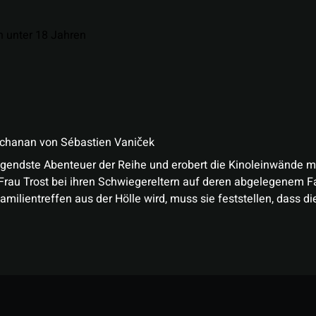
n unter 18 Jahren
uchanan
von
Sébastien Vaniček
egendste Abenteuer der Reihe und erobert die Kinoleinwände m
au Trost bei ihren Schwiegereltern auf deren abgelegenem Fa
ientreffen aus der Hölle wird, muss sie feststellen, dass die