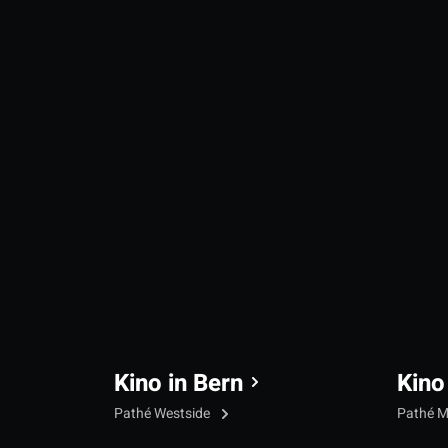
Kino in Bern
Kino
Pathé Westside
Pathé M