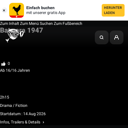
Einfach buchen
HERUNTER
mit unserer gratis App
LADEN
Zum Inhalt
Zum Menü
Suchen
Zum Fußbereich
Batwara 1947
Meine Liste
Bewerten
0
Ab 16/16 Jahren
Rechtliches Mindestalter 16 Jahre / In Begleitung
einer erziehungsberechtigten Person ab 14 Jahren /
Empfohlen ab 16 Jahren
2h15
Drama / Fiction
Startdatum : 14 Aug 2026
Infos, Trailers & Details