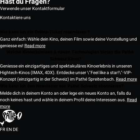
Hast du Fragen?
Verwende unser Kontaktformular
Kontaktiere uns
Wie kann ich ein Online-Ticket reservieren ?
Ganz einfach: Wähle dein Kino, deinen Film sowie deine Vorstellung und
geniesse es!
Read more
Welche Kinoerlebnisse & neuen Technologien bieten die Pathé
Schweiz Kinos?
Geniesse ein einzigartiges und spektakuläres Kinoerlebnis in unseren
Hightech-Kinos (IMAX, 4DX). Entdecke unser \"Feel like a star!\"-VIP-
Konzept (einzigartig in der Schweiz) im Pathé Spreitenbach.
Read more
Wie kann ich den Newsletter von Pathé Schweiz abonnieren?
Melde dich in deinem Konto an oder lege ein neues Konto an, falls du
noch keines hast und wähle in deinem Profil deine Interessen aus.
Read
more
FR
EN
DE