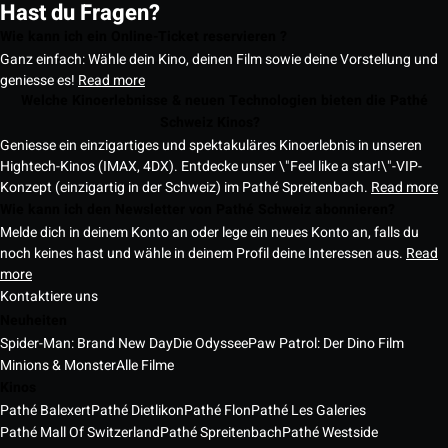
Hast du Fragen?
Wie kann ich ein Online-Ticket reservieren ?
Ganz einfach: Wähle dein Kino, deinen Film sowie deine Vorstellung und
geniesse es!
Read more
Welche Kinoerlebnisse & neuen Technologien bieten die Pathé
Schweiz Kinos?
Geniesse ein einzigartiges und spektakuläres Kinoerlebnis in unseren
Hightech-Kinos (IMAX, 4DX). Entdecke unser \"Feel like a star!\"-VIP-
Konzept (einzigartig in der Schweiz) im Pathé Spreitenbach.
Read more
Wie kann ich den Newsletter von Pathé Schweiz abonnieren?
Melde dich in deinem Konto an oder lege ein neues Konto an, falls du
noch keines hast und wähle in deinem Profil deine Interessen aus.
Read
more
Kontaktiere uns
Neuheiten
Spider-Man: Brand New Day
Die Odyssee
Paw Patrol: Der Dino Film
Minions & Monster
Alle Filme
Kinos
Pathé Balexert
Pathé Dietlikon
Pathé Flon
Pathé Les Galeries
Pathé Mall Of Switzerland
Pathé Spreitenbach
Pathé Westside