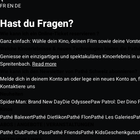
FR
EN
DE
Hast du Fragen?
Wie kann ich ein Online-Ticket reservieren ?
Ganz einfach: Wähle dein Kino, deinen Film sowie deine Vorst
Welche Kinoerlebnisse & neuen Technologien bieten die Path
Geniesse ein einzigartiges und spektakuläres Kinoerlebnis in u
Spreitenbach.
Read more
Wie kann ich den Newsletter von Pathé Schweiz abonnieren?
Melde dich in deinem Konto an oder lege ein neues Konto an, f
Kontaktiere uns
Neuheiten
Spider-Man: Brand New Day
Die Odyssee
Paw Patrol: Der Dino 
Kinos
Pathé Balexert
Pathé Dietlikon
Pathé Flon
Pathé Les Galeries
Pa
ABOS | ANGEBOTE | VERANSTALTUNGEN
Pathé Club
Pathé Pass
Pathé Friends
Pathé Kids
Geschenkgutsc
NÜTZLICHE LINKS