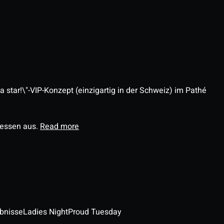
 star!\"-VIP-Konzept (einzigartig in der Schweiz) im Pathé
ressen aus.
Read more
ebnisse
Ladies Night
Proud Tuesday