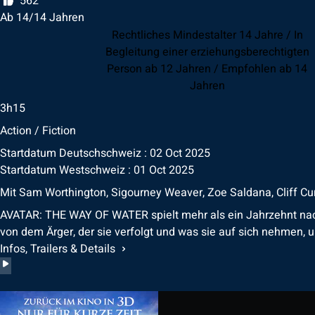
562
Ab 14/14 Jahren
Rechtliches Mindestalter 14 Jahre / In
Begleitung einer erziehungsberechtigten
Person ab 12 Jahren / Empfohlen ab 14
Jahren
3h15
Action / Fiction
Startdatum Deutschschweiz : 02 Oct 2025
Startdatum Westschweiz : 01 Oct 2025
Mit
Sam Worthington, Sigourney Weaver, Zoe Saldana, Cliff Cur
AVATAR: THE WAY OF WATER spielt mehr als ein Jahrzehnt nach d
von dem Ärger, der sie verfolgt und was sie auf sich nehmen, 
Infos, Trailers & Details