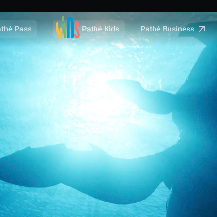
Pathé Business
athé Pass
Pathé Kids