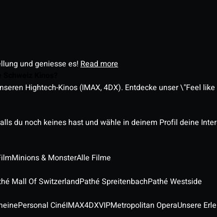
ellung und geniesse es!
Read more
é Schweiz Kinos?
nseren Hightech-Kinos (IMAX, 4DX). Entdecke unser \"Feel like a
alls du noch keines hast und wähle in deinem Profil deine Inte
Film
Minions & Monster
Alle Filme
thé Mall Of Switzerland
Pathé Spreitenbach
Pathé Westside
heine
Personal Ciné
IMAX
4DX
VIP
Metropolitan Opera
Unsere Erl