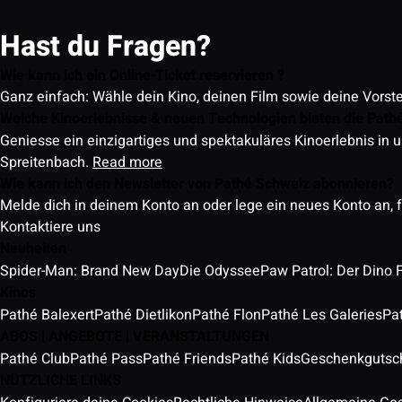
Hast du Fragen?
Wie kann ich ein Online-Ticket reservieren ?
Ganz einfach: Wähle dein Kino, deinen Film sowie deine Vorst
Welche Kinoerlebnisse & neuen Technologien bieten die Path
Geniesse ein einzigartiges und spektakuläres Kinoerlebnis in u
Spreitenbach.
Read more
Wie kann ich den Newsletter von Pathé Schweiz abonnieren?
Melde dich in deinem Konto an oder lege ein neues Konto an, f
Kontaktiere uns
Neuheiten
Spider-Man: Brand New Day
Die Odyssee
Paw Patrol: Der Dino 
Kinos
Pathé Balexert
Pathé Dietlikon
Pathé Flon
Pathé Les Galeries
Pa
ABOS | ANGEBOTE | VERANSTALTUNGEN
Pathé Club
Pathé Pass
Pathé Friends
Pathé Kids
Geschenkgutsc
NÜTZLICHE LINKS