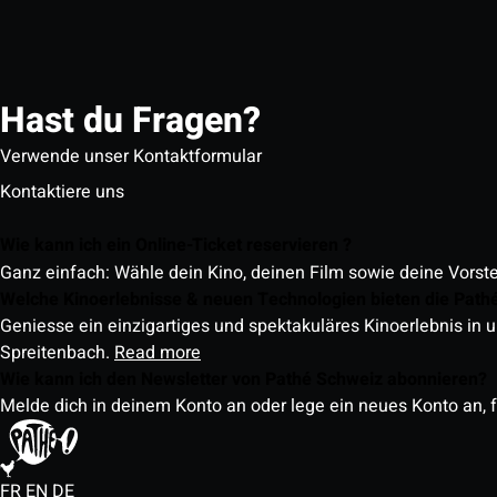
Hast du Fragen?
Verwende unser Kontaktformular
Kontaktiere uns
Wie kann ich ein Online-Ticket reservieren ?
Ganz einfach: Wähle dein Kino, deinen Film sowie deine Vorst
Welche Kinoerlebnisse & neuen Technologien bieten die Path
Geniesse ein einzigartiges und spektakuläres Kinoerlebnis in u
Spreitenbach.
Read more
Wie kann ich den Newsletter von Pathé Schweiz abonnieren?
Melde dich in deinem Konto an oder lege ein neues Konto an, f
FR
EN
DE