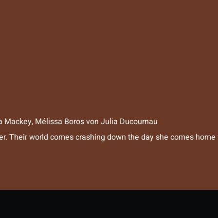
a Mackey, Mélissa Boros
von
Julia Ducournau
ther. Their world comes crashing down the day she comes home f