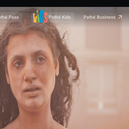
Pathé Business
athé Pass
Pathé Kids