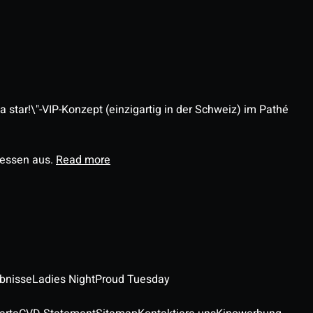
 star!\"-VIP-Konzept (einzigartig in der Schweiz) im Pathé
ressen aus.
Read more
ebnisse
Ladies Night
Proud Tuesday