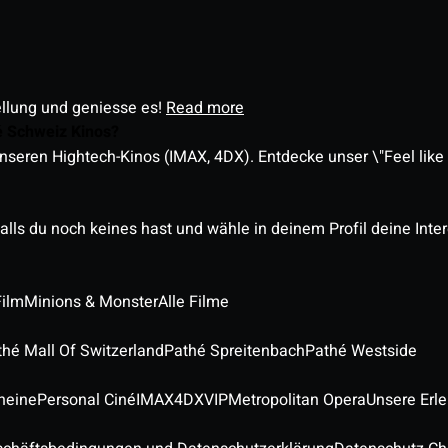
ellung und geniesse es!
Read more
é Schweiz Kinos?
nseren Hightech-Kinos (IMAX, 4DX). Entdecke unser \"Feel like a
alls du noch keines hast und wähle in deinem Profil deine Inte
Film
Minions & Monster
Alle Filme
thé Mall Of Switzerland
Pathé Spreitenbach
Pathé Westside
heine
Personal Ciné
IMAX
4DX
VIP
Metropolitan Opera
Unsere Erl