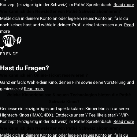
Konzept (einzigartig in der Schweiz) im Pathé Spreitenbach.
Read more
Wie kann ich den Newsletter von Pathé Schweiz abonnieren?
Melde dich in deinem Konto an oder lege ein neues Konto an, falls du
noch keines hast und wähle in deinem Profil deine Interessen aus.
Read
more
FR
EN
DE
Hast du Fragen?
Wie kann ich ein Online-Ticket reservieren ?
Ganz einfach: Wähle dein Kino, deinen Film sowie deine Vorstellung und
geniesse es!
Read more
Welche Kinoerlebnisse & neuen Technologien bieten die Pathé
Schweiz Kinos?
Geniesse ein einzigartiges und spektakuläres Kinoerlebnis in unseren
Hightech-Kinos (IMAX, 4DX). Entdecke unser \"Feel like a star!\"-VIP-
Konzept (einzigartig in der Schweiz) im Pathé Spreitenbach.
Read more
Wie kann ich den Newsletter von Pathé Schweiz abonnieren?
Melde dich in deinem Konto an oder lege ein neues Konto an, falls du