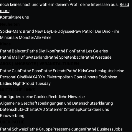
noch keines hast und wähle in deinem Profil deine Interessen aus.
Read
more
Kontaktiere uns
Neuheiten
Spider-Man: Brand New Day
Die Odyssee
Paw Patrol: Der Dino Film
Minions & Monster
Alle Filme
Kinos
Pathé Balexert
Pathé Dietlikon
Pathé Flon
Pathé Les Galeries
Pathé Mall Of Switzerland
Pathé Spreitenbach
Pathé Westside
ABOS | ANGEBOTE | VERANSTALTUNGEN
Pathé Club
Pathé Pass
Pathé Friends
Pathé Kids
Geschenkgutscheine
Personal Ciné
IMAX
4DX
VIP
Metropolitan Opera
Unsere Erlebnisse
Ladies Night
Proud Tuesday
NÜTZLICHE LINKS
Konfiguriere deine Cookies
Rechtliche Hinweise
Allgemeine Geschäftsbedingungen und Datenschutzerklärung
Datenschutz-Charta
CVD Statement
Sitemap
Kontaktiere uns
Kinowerbung
ÜBER PATHÉ
Pathé Schweiz
Pathé-Gruppe
Pressemeldungen
Pathé Business
Jobs