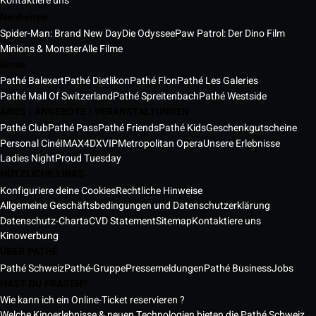
Kontaktiere uns
Neuheiten
Spider-Man: Brand New Day
Die Odyssee
Paw Patrol: Der Dino Film
Minions & Monster
Alle Filme
Kinos
Pathé Balexert
Pathé Dietlikon
Pathé Flon
Pathé Les Galeries
Pathé Mall Of Switzerland
Pathé Spreitenbach
Pathé Westside
ABOS | ANGEBOTE | VERANSTALTUNGEN
Pathé Club
Pathé Pass
Pathé Friends
Pathé Kids
Geschenkgutscheine
Personal Ciné
IMAX
4DX
VIP
Metropolitan Opera
Unsere Erlebnisse
Ladies Night
Proud Tuesday
NÜTZLICHE LINKS
Konfiguriere deine Cookies
Rechtliche Hinweise
Allgemeine Geschäftsbedingungen und Datenschutzerklärung
Datenschutz-Charta
CVD Statement
Sitemap
Kontaktiere uns
Kinowerbung
ÜBER PATHÉ
Pathé Schweiz
Pathé-Gruppe
Pressemeldungen
Pathé Business
Jobs
HAST DU FRAGEN?
Wie kann ich ein Online-Ticket reservieren ?
Welche Kinoerlebnisse & neuen Technologien bieten die Pathé Schweiz