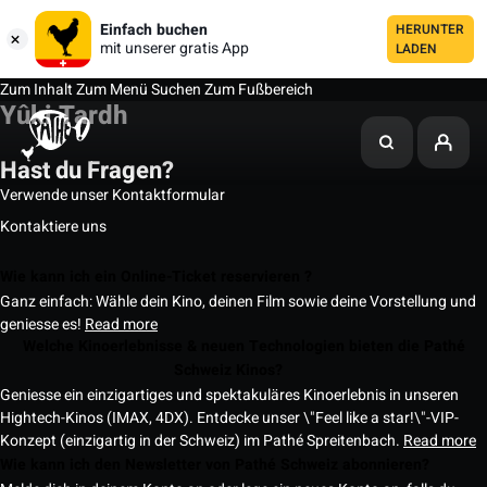
Einfach buchen
HERUNTER
mit unserer gratis App
LADEN
Zum Inhalt
Zum Menü
Suchen
Zum Fußbereich
Yûki Tardh
Hast du Fragen?
Verwende unser Kontaktformular
Kontaktiere uns
Wie kann ich ein Online-Ticket reservieren ?
Ganz einfach: Wähle dein Kino, deinen Film sowie deine Vorstellung und
geniesse es!
Read more
Welche Kinoerlebnisse & neuen Technologien bieten die Pathé
Schweiz Kinos?
Geniesse ein einzigartiges und spektakuläres Kinoerlebnis in unseren
Hightech-Kinos (IMAX, 4DX). Entdecke unser \"Feel like a star!\"-VIP-
Konzept (einzigartig in der Schweiz) im Pathé Spreitenbach.
Read more
Wie kann ich den Newsletter von Pathé Schweiz abonnieren?