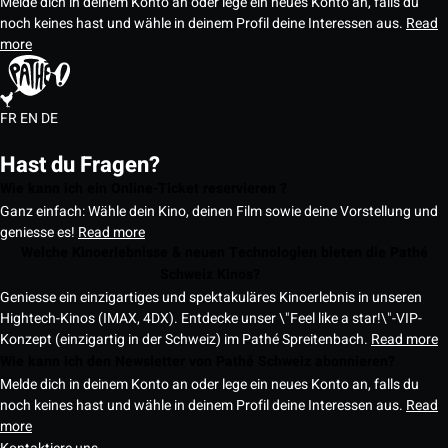
Melde dich in deinem Konto an oder lege ein neues Konto an, falls du
noch keines hast und wähle in deinem Profil deine Interessen aus.
Read
more
FR
EN
DE
Hast du Fragen?
Wie kann ich ein Online-Ticket reservieren ?
Ganz einfach: Wähle dein Kino, deinen Film sowie deine Vorstellung und
geniesse es!
Read more
Welche Kinoerlebnisse & neuen Technologien bieten die Pathé
Schweiz Kinos?
Geniesse ein einzigartiges und spektakuläres Kinoerlebnis in unseren
Hightech-Kinos (IMAX, 4DX). Entdecke unser \"Feel like a star!\"-VIP-
Konzept (einzigartig in der Schweiz) im Pathé Spreitenbach.
Read more
Wie kann ich den Newsletter von Pathé Schweiz abonnieren?
Melde dich in deinem Konto an oder lege ein neues Konto an, falls du
noch keines hast und wähle in deinem Profil deine Interessen aus.
Read
more