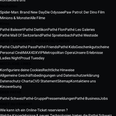
Kontaktiere uns
Neuheiten
Spider-Man: Brand New Day
Die Odyssee
Paw Patrol: Der Dino Film
Minions & Monster
Alle Filme
Kinos
Pathé Balexert
Pathé Dietlikon
Pathé Flon
Pathé Les Galeries
Pathé Mall Of Switzerland
Pathé Spreitenbach
Pathé Westside
ABOS | ANGEBOTE | VERANSTALTUNGEN
Pathé Club
Pathé Pass
Pathé Friends
Pathé Kids
Geschenkgutscheine
Personal Ciné
IMAX
4DX
VIP
Metropolitan Opera
Unsere Erlebnisse
Ladies Night
Proud Tuesday
NÜTZLICHE LINKS
Konfiguriere deine Cookies
Rechtliche Hinweise
Allgemeine Geschäftsbedingungen und Datenschutzerklärung
Datenschutz-Charta
CVD Statement
Sitemap
Kontaktiere uns
Kinowerbung
ÜBER PATHÉ
Pathé Schweiz
Pathé-Gruppe
Pressemeldungen
Pathé Business
Jobs
HAST DU FRAGEN?
Wie kann ich ein Online-Ticket reservieren ?
Welche Kinoerlebnisse & neuen Technologien bieten die Pathé Schweiz