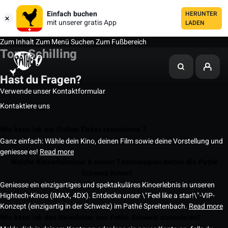
Einfach buchen
HERUNTER
mit unserer gratis App
LADEN
Zum Inhalt
Zum Menü
Suchen
Zum Fußbereich
Tom Schilling
Hast du Fragen?
Verwende unser Kontaktformular
Kontaktiere uns
Wie kann ich ein Online-Ticket reservieren ?
Ganz einfach: Wähle dein Kino, deinen Film sowie deine Vorstellung und
geniesse es!
Read more
Welche Kinoerlebnisse & neuen Technologien bieten die Pathé
Schweiz Kinos?
Geniesse ein einzigartiges und spektakuläres Kinoerlebnis in unseren
Hightech-Kinos (IMAX, 4DX). Entdecke unser \"Feel like a star!\"-VIP-
Konzept (einzigartig in der Schweiz) im Pathé Spreitenbach.
Read more
Wie kann ich den Newsletter von Pathé Schweiz abonnieren?