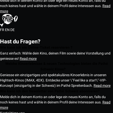
Melde dich in deinem Konto an oder lege ein neues Konto an, falls du
noch keines hast und wähle in deinem Profil deine Interessen aus.
Read
more
FR
EN
DE
Hast du Fragen?
Wie kann ich ein Online-Ticket reservieren ?
Ganz einfach: Wähle dein Kino, deinen Film sowie deine Vorstellung und
geniesse es!
Read more
Welche Kinoerlebnisse & neuen Technologien bieten die Pathé
Schweiz Kinos?
Geniesse ein einzigartiges und spektakuläres Kinoerlebnis in unseren
Hightech-Kinos (IMAX, 4DX). Entdecke unser \"Feel like a star!\"-VIP-
Konzept (einzigartig in der Schweiz) im Pathé Spreitenbach.
Read more
Wie kann ich den Newsletter von Pathé Schweiz abonnieren?
Melde dich in deinem Konto an oder lege ein neues Konto an, falls du
noch keines hast und wähle in deinem Profil deine Interessen aus.
Read
more