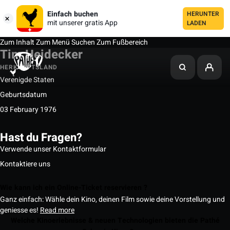
Einfach buchen
HERUNTER
mit unserer gratis App
LADEN
Zum Inhalt
Zum Menü
Suchen
Zum Fußbereich
Tim Heidecker
HERKUNFTSLAND
Verenigde Staten
Geburtsdatum
03 February 1976
Hast du Fragen?
Verwende unser Kontaktformular
Kontaktiere uns
Wie kann ich ein Online-Ticket reservieren ?
Ganz einfach: Wähle dein Kino, deinen Film sowie deine Vorstellung und
geniesse es!
Read more
Welche Kinoerlebnisse & neuen Technologien bieten die Pathé