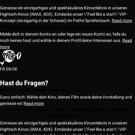
Schweiz Kinos?
Geniesse ein einzigartiges und spektakuläres Kinoerlebnis in unseren
Hightech-Kinos (IMAX, 4DX). Entdecke unser \"Feel like a star!\"-VIP-
Konzept (einzigartig in der Schweiz) im Pathé Spreitenbach.
Read more
Wie kann ich den Newsletter von Pathé Schweiz abonnieren?
Melde dich in deinem Konto an oder lege ein neues Konto an, falls du
noch keines hast und wähle in deinem Profil deine Interessen aus.
Read
more
FR
EN
DE
Hast du Fragen?
Wie kann ich ein Online-Ticket reservieren ?
Ganz einfach: Wähle dein Kino, deinen Film sowie deine Vorstellung und
geniesse es!
Read more
Welche Kinoerlebnisse & neuen Technologien bieten die Pathé
Schweiz Kinos?
Geniesse ein einzigartiges und spektakuläres Kinoerlebnis in unseren
Hightech-Kinos (IMAX, 4DX). Entdecke unser \"Feel like a star!\"-VIP-