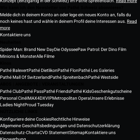
Konzept (einzigartig in der Schweiz) im Pathé Spreitenbach.
Read more
Wie kann ich den Newsletter von Pathé Schweiz abonnieren?
Melde dich in deinem Konto an oder lege ein neues Konto an, falls du
noch keines hast und wähle in deinem Profil deine Interessen aus.
Read
more
Kontaktiere uns
Neuheiten
Spider-Man: Brand New Day
Die Odyssee
Paw Patrol: Der Dino Film
Minions & Monster
Alle Filme
Kinos
Pathé Balexert
Pathé Dietlikon
Pathé Flon
Pathé Les Galeries
Pathé Mall Of Switzerland
Pathé Spreitenbach
Pathé Westside
ABOS | ANGEBOTE | VERANSTALTUNGEN
Pathé Club
Pathé Pass
Pathé Friends
Pathé Kids
Geschenkgutscheine
Personal Ciné
IMAX
4DX
VIP
Metropolitan Opera
Unsere Erlebnisse
Ladies Night
Proud Tuesday
NÜTZLICHE LINKS
Konfiguriere deine Cookies
Rechtliche Hinweise
Allgemeine Geschäftsbedingungen und Datenschutzerklärung
Datenschutz-Charta
CVD Statement
Sitemap
Kontaktiere uns
Kinowerbung