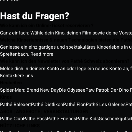
Hast du Fragen?
Wie kann ich ein Online-Ticket reservieren ?
Ganz einfach: Wähle dein Kino, deinen Film sowie deine Vorst
Welche Kinoerlebnisse & neuen Technologien bieten die Path
Geniesse ein einzigartiges und spektakuläres Kinoerlebnis in u
Spreitenbach.
Read more
Wie kann ich den Newsletter von Pathé Schweiz abonnieren?
Melde dich in deinem Konto an oder lege ein neues Konto an, f
Kontaktiere uns
Neuheiten
Spider-Man: Brand New Day
Die Odyssee
Paw Patrol: Der Dino 
Kinos
Pathé Balexert
Pathé Dietlikon
Pathé Flon
Pathé Les Galeries
Pa
ABOS | ANGEBOTE | VERANSTALTUNGEN
Pathé Club
Pathé Pass
Pathé Friends
Pathé Kids
Geschenkgutsc
NÜTZLICHE LINKS