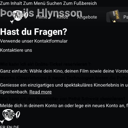
Zum Inhalt
Zum Menü
Suchen
Zum Fußbereich
Þorgils Hlynsson
Filme
Kinos
Angebote
P
Hast du Fragen?
Verwende unser Kontaktformular
Kontaktiere uns
Wie kann ich ein Online-Ticket reservieren ?
Ganz einfach: Wähle dein Kino, deinen Film sowie deine Vorst
Welche Kinoerlebnisse & neuen Technologien bieten die Path
Geniesse ein einzigartiges und spektakuläres Kinoerlebnis in u
Spreitenbach.
Read more
Wie kann ich den Newsletter von Pathé Schweiz abonnieren?
Melde dich in deinem Konto an oder lege ein neues Konto an, f
FR
EN
DE