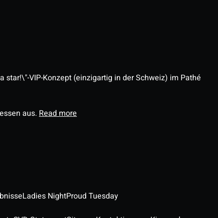
 star!\"-VIP-Konzept (einzigartig in der Schweiz) im Pathé
ressen aus.
Read more
ebnisse
Ladies Night
Proud Tuesday