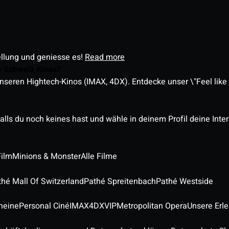
ellung und geniesse es!
Read more
é Schweiz Kinos?
nseren Hightech-Kinos (IMAX, 4DX). Entdecke unser \"Feel like a
alls du noch keines hast und wähle in deinem Profil deine Inte
Film
Minions & Monster
Alle Filme
thé Mall Of Switzerland
Pathé Spreitenbach
Pathé Westside
heine
Personal Ciné
IMAX
4DX
VIP
Metropolitan Opera
Unsere Erl