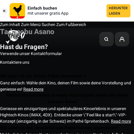
Einfach buchen
HERUNTER
mit unserer gratis App
LADEN
Zum Inhalt
Zum Menü
Suchen
Zum Fußbereich
Tadanobu Asano
Hast du Fragen?
Verwende unser Kontaktformular
Kontaktiere uns
Wie kann ich ein Online-Ticket reservieren ?
Ganz einfach: Wähle dein Kino, deinen Film sowie deine Vorstellung und
geniesse es!
Read more
Welche Kinoerlebnisse & neuen Technologien bieten die Pathé
Schweiz Kinos?
Geniesse ein einzigartiges und spektakuläres Kinoerlebnis in unseren
Hightech-Kinos (IMAX, 4DX). Entdecke unser \"Feel like a star!\"-VIP-
Konzept (einzigartig in der Schweiz) im Pathé Spreitenbach.
Read more
Wie kann ich den Newsletter von Pathé Schweiz abonnieren?