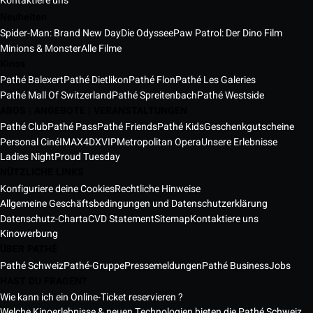
Kontaktiere uns
Neuheiten
Spider-Man: Brand New Day
Die Odyssee
Paw Patrol: Der Dino Film
Minions & Monster
Alle Filme
Kinos
Pathé Balexert
Pathé Dietlikon
Pathé Flon
Pathé Les Galeries
Pathé Mall Of Switzerland
Pathé Spreitenbach
Pathé Westside
ABOS | ANGEBOTE | VERANSTALTUNGEN
Pathé Club
Pathé Pass
Pathé Friends
Pathé Kids
Geschenkgutscheine
Personal Ciné
IMAX
4DX
VIP
Metropolitan Opera
Unsere Erlebnisse
Ladies Night
Proud Tuesday
NÜTZLICHE LINKS
Konfiguriere deine Cookies
Rechtliche Hinweise
Allgemeine Geschäftsbedingungen und Datenschutzerklärung
Datenschutz-Charta
CVD Statement
Sitemap
Kontaktiere uns
Kinowerbung
ÜBER PATHÉ
Pathé Schweiz
Pathé-Gruppe
Pressemeldungen
Pathé Business
Jobs
HAST DU FRAGEN?
Wie kann ich ein Online-Ticket reservieren ?
Welche Kinoerlebnisse & neuen Technologien bieten die Pathé Schweiz