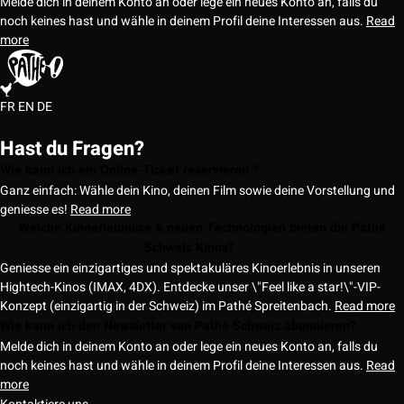
Melde dich in deinem Konto an oder lege ein neues Konto an, falls du
noch keines hast und wähle in deinem Profil deine Interessen aus.
Read
more
FR
EN
DE
Hast du Fragen?
Wie kann ich ein Online-Ticket reservieren ?
Ganz einfach: Wähle dein Kino, deinen Film sowie deine Vorstellung und
geniesse es!
Read more
Welche Kinoerlebnisse & neuen Technologien bieten die Pathé
Schweiz Kinos?
Geniesse ein einzigartiges und spektakuläres Kinoerlebnis in unseren
Hightech-Kinos (IMAX, 4DX). Entdecke unser \"Feel like a star!\"-VIP-
Konzept (einzigartig in der Schweiz) im Pathé Spreitenbach.
Read more
Wie kann ich den Newsletter von Pathé Schweiz abonnieren?
Melde dich in deinem Konto an oder lege ein neues Konto an, falls du
noch keines hast und wähle in deinem Profil deine Interessen aus.
Read
more