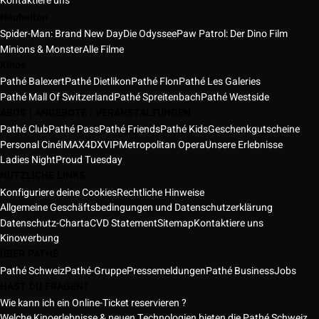
Kontaktiere uns
Neuheiten
Spider-Man: Brand New Day
Die Odyssee
Paw Patrol: Der Dino Film
Minions & Monster
Alle Filme
Kinos
Pathé Balexert
Pathé Dietlikon
Pathé Flon
Pathé Les Galeries
Pathé Mall Of Switzerland
Pathé Spreitenbach
Pathé Westside
ABOS | ANGEBOTE | VERANSTALTUNGEN
Pathé Club
Pathé Pass
Pathé Friends
Pathé Kids
Geschenkgutscheine
Personal Ciné
IMAX
4DX
VIP
Metropolitan Opera
Unsere Erlebnisse
Ladies Night
Proud Tuesday
NÜTZLICHE LINKS
Konfiguriere deine Cookies
Rechtliche Hinweise
Allgemeine Geschäftsbedingungen und Datenschutzerklärung
Datenschutz-Charta
CVD Statement
Sitemap
Kontaktiere uns
Kinowerbung
ÜBER PATHÉ
Pathé Schweiz
Pathé-Gruppe
Pressemeldungen
Pathé Business
Jobs
HAST DU FRAGEN?
Wie kann ich ein Online-Ticket reservieren ?
Welche Kinoerlebnisse & neuen Technologien bieten die Pathé Schweiz