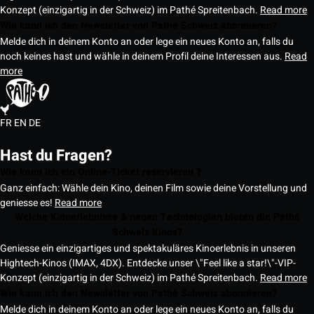
Konzept (einzigartig in der Schweiz) im Pathé Spreitenbach.
Read more
Wie kann ich den Newsletter von Pathé Schweiz abonnieren?
Melde dich in deinem Konto an oder lege ein neues Konto an, falls du
noch keines hast und wähle in deinem Profil deine Interessen aus.
Read
more
FR
EN
DE
Hast du Fragen?
Wie kann ich ein Online-Ticket reservieren ?
Ganz einfach: Wähle dein Kino, deinen Film sowie deine Vorstellung und
geniesse es!
Read more
Welche Kinoerlebnisse & neuen Technologien bieten die Pathé
Schweiz Kinos?
Geniesse ein einzigartiges und spektakuläres Kinoerlebnis in unseren
Hightech-Kinos (IMAX, 4DX). Entdecke unser \"Feel like a star!\"-VIP-
Konzept (einzigartig in der Schweiz) im Pathé Spreitenbach.
Read more
Wie kann ich den Newsletter von Pathé Schweiz abonnieren?
Melde dich in deinem Konto an oder lege ein neues Konto an, falls du