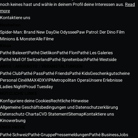
noch keines hast und wähle in deinem Profil deine Interessen aus.
Read
more
Kontaktiere uns
Neuheiten
Spider-Man: Brand New Day
Die Odyssee
Paw Patrol: Der Dino Film
Minions & Monster
Alle Filme
Kinos
Pathé Balexert
Pathé Dietlikon
Pathé Flon
Pathé Les Galeries
Pathé Mall Of Switzerland
Pathé Spreitenbach
Pathé Westside
ABOS | ANGEBOTE | VERANSTALTUNGEN
Pathé Club
Pathé Pass
Pathé Friends
Pathé Kids
Geschenkgutscheine
Personal Ciné
IMAX
4DX
VIP
Metropolitan Opera
Unsere Erlebnisse
Ladies Night
Proud Tuesday
NÜTZLICHE LINKS
Konfiguriere deine Cookies
Rechtliche Hinweise
Allgemeine Geschäftsbedingungen und Datenschutzerklärung
Datenschutz-Charta
CVD Statement
Sitemap
Kontaktiere uns
Kinowerbung
ÜBER PATHÉ
Pathé Schweiz
Pathé-Gruppe
Pressemeldungen
Pathé Business
Jobs