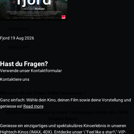
Meine Liste
Fjord
19 Aug 2026
Meine Liste
Hast du Fragen?
Verwende unser Kontaktformular
Kontaktiere uns
Wie kann ich ein Online-Ticket reservieren ?
Ganz einfach: Wähle dein Kino, deinen Film sowie deine Vorstellung und
geniesse es!
Read more
Welche Kinoerlebnisse & neuen Technologien bieten die Pathé
Schweiz Kinos?
Geniesse ein einzigartiges und spektakuläres Kinoerlebnis in unseren
Hightech-Kinos (IMAX, 4DX). Entdecke unser \"Feel like a star!\"-VIP-