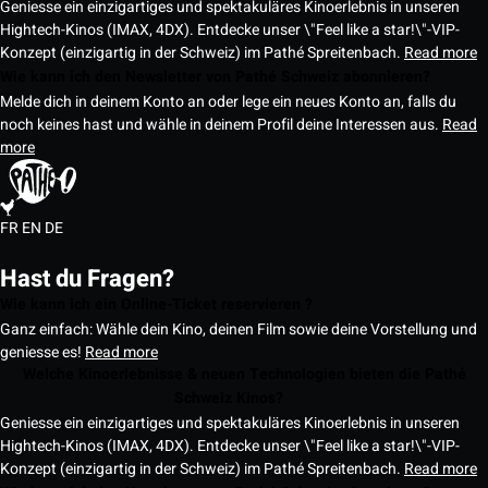
Geniesse ein einzigartiges und spektakuläres Kinoerlebnis in unseren
Hightech-Kinos (IMAX, 4DX). Entdecke unser \"Feel like a star!\"-VIP-
Konzept (einzigartig in der Schweiz) im Pathé Spreitenbach.
Read more
Wie kann ich den Newsletter von Pathé Schweiz abonnieren?
Melde dich in deinem Konto an oder lege ein neues Konto an, falls du
noch keines hast und wähle in deinem Profil deine Interessen aus.
Read
more
FR
EN
DE
Hast du Fragen?
Wie kann ich ein Online-Ticket reservieren ?
Ganz einfach: Wähle dein Kino, deinen Film sowie deine Vorstellung und
geniesse es!
Read more
Welche Kinoerlebnisse & neuen Technologien bieten die Pathé
Schweiz Kinos?
Geniesse ein einzigartiges und spektakuläres Kinoerlebnis in unseren
Hightech-Kinos (IMAX, 4DX). Entdecke unser \"Feel like a star!\"-VIP-
Konzept (einzigartig in der Schweiz) im Pathé Spreitenbach.
Read more