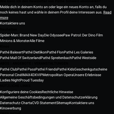
Wie kann ich den Newsletter von Pathé Schweiz abonnieren?
Melde dich in deinem Konto an oder lege ein neues Konto an, falls du
noch keines hast und wähle in deinem Profil deine Interessen aus.
Read
more
Kontaktiere uns
Neuheiten
Spider-Man: Brand New Day
Die Odyssee
Paw Patrol: Der Dino Film
Minions & Monster
Alle Filme
Kinos
Pathé Balexert
Pathé Dietlikon
Pathé Flon
Pathé Les Galeries
Pathé Mall Of Switzerland
Pathé Spreitenbach
Pathé Westside
ABOS | ANGEBOTE | VERANSTALTUNGEN
Pathé Club
Pathé Pass
Pathé Friends
Pathé Kids
Geschenkgutscheine
Personal Ciné
IMAX
4DX
VIP
Metropolitan Opera
Unsere Erlebnisse
Ladies Night
Proud Tuesday
NÜTZLICHE LINKS
Konfiguriere deine Cookies
Rechtliche Hinweise
Allgemeine Geschäftsbedingungen und Datenschutzerklärung
Datenschutz-Charta
CVD Statement
Sitemap
Kontaktiere uns
Kinowerbung
ÜBER PATHÉ