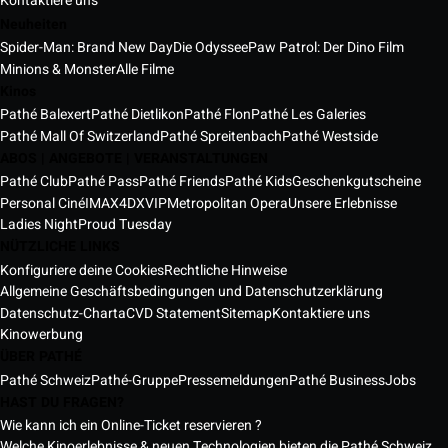
Kontaktiere uns
Neuheiten
Spider-Man: Brand New Day
Die Odyssee
Paw Patrol: Der Dino Film
Minions & Monster
Alle Filme
Kinos
Pathé Balexert
Pathé Dietlikon
Pathé Flon
Pathé Les Galeries
Pathé Mall Of Switzerland
Pathé Spreitenbach
Pathé Westside
ABOS | ANGEBOTE | VERANSTALTUNGEN
Pathé Club
Pathé Pass
Pathé Friends
Pathé Kids
Geschenkgutscheine
Personal Ciné
IMAX
4DX
VIP
Metropolitan Opera
Unsere Erlebnisse
Ladies Night
Proud Tuesday
NÜTZLICHE LINKS
Konfiguriere deine Cookies
Rechtliche Hinweise
Allgemeine Geschäftsbedingungen und Datenschutzerklärung
Datenschutz-Charta
CVD Statement
Sitemap
Kontaktiere uns
Kinowerbung
ÜBER PATHÉ
Pathé Schweiz
Pathé-Gruppe
Pressemeldungen
Pathé Business
Jobs
HAST DU FRAGEN?
Wie kann ich ein Online-Ticket reservieren ?
Welche Kinoerlebnisse & neuen Technologien bieten die Pathé Schweiz