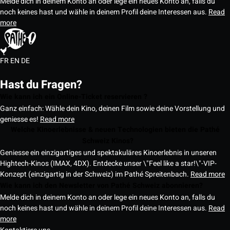
Melde dich in deinem Konto an oder lege ein neues Konto an, falls du
noch keines hast und wähle in deinem Profil deine Interessen aus.
Read
more
FR
EN
DE
Hast du Fragen?
Wie kann ich ein Online-Ticket reservieren ?
Ganz einfach: Wähle dein Kino, deinen Film sowie deine Vorstellung und
geniesse es!
Read more
Welche Kinoerlebnisse & neuen Technologien bieten die Pathé
Schweiz Kinos?
Geniesse ein einzigartiges und spektakuläres Kinoerlebnis in unseren
Hightech-Kinos (IMAX, 4DX). Entdecke unser \"Feel like a star!\"-VIP-
Konzept (einzigartig in der Schweiz) im Pathé Spreitenbach.
Read more
Wie kann ich den Newsletter von Pathé Schweiz abonnieren?
Melde dich in deinem Konto an oder lege ein neues Konto an, falls du
noch keines hast und wähle in deinem Profil deine Interessen aus.
Read
more