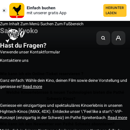
Einfach buchen
HERUNTER
mit unserer gratis App
LADEN
Zum Inhalt
Zum Menü
Suchen
Zum Fußbereich
Saito Kyoko
Hast du Fragen?
Verwende unser Kontaktformular
Kontaktiere uns
Wie kann ich ein Online-Ticket reservieren ?
Ganz einfach: Wähle dein Kino, deinen Film sowie deine Vorstellung und
geniesse es!
Read more
Welche Kinoerlebnisse & neuen Technologien bieten die Pathé
Schweiz Kinos?
Geniesse ein einzigartiges und spektakuläres Kinoerlebnis in unseren
Hightech-Kinos (IMAX, 4DX). Entdecke unser \"Feel like a star!\"-VIP-
Konzept (einzigartig in der Schweiz) im Pathé Spreitenbach.
Read more
Wie kann ich den Newsletter von Pathé Schweiz abonnieren?