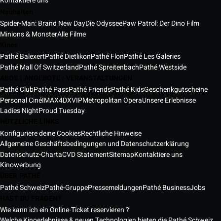
Kontaktiere uns
Neuheiten
Spider-Man: Brand New Day
Die Odyssee
Paw Patrol: Der Dino Film
Minions & Monster
Alle Filme
Kinos
Pathé Balexert
Pathé Dietlikon
Pathé Flon
Pathé Les Galeries
Pathé Mall Of Switzerland
Pathé Spreitenbach
Pathé Westside
ABOS | ANGEBOTE | VERANSTALTUNGEN
Pathé Club
Pathé Pass
Pathé Friends
Pathé Kids
Geschenkgutscheine
Personal Ciné
IMAX
4DX
VIP
Metropolitan Opera
Unsere Erlebnisse
Ladies Night
Proud Tuesday
NÜTZLICHE LINKS
Konfiguriere deine Cookies
Rechtliche Hinweise
Allgemeine Geschäftsbedingungen und Datenschutzerklärung
Datenschutz-Charta
CVD Statement
Sitemap
Kontaktiere uns
Kinowerbung
ÜBER PATHÉ
Pathé Schweiz
Pathé-Gruppe
Pressemeldungen
Pathé Business
Jobs
HAST DU FRAGEN?
Wie kann ich ein Online-Ticket reservieren ?
Welche Kinoerlebnisse & neuen Technologien bieten die Pathé Schweiz