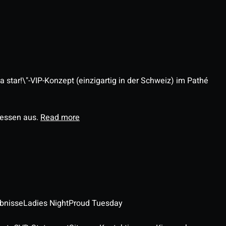
 star!\"-VIP-Konzept (einzigartig in der Schweiz) im Pathé
ressen aus.
Read more
ebnisse
Ladies Night
Proud Tuesday