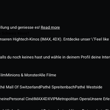
ellung und geniesse es!
Read more
é Schweiz Kinos?
nseren Hightech-Kinos (IMAX, 4DX). Entdecke unser \"Feel like a
alls du noch keines hast und wähle in deinem Profil deine Inte
Film
Minions & Monster
Alle Filme
thé Mall Of Switzerland
Pathé Spreitenbach
Pathé Westside
heine
Personal Ciné
IMAX
4DX
VIP
Metropolitan Opera
Unsere Erl