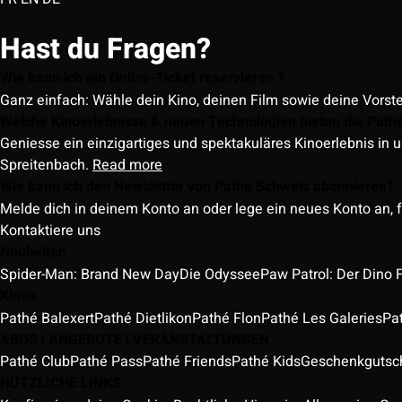
Hast du Fragen?
Wie kann ich ein Online-Ticket reservieren ?
Ganz einfach: Wähle dein Kino, deinen Film sowie deine Vorst
Welche Kinoerlebnisse & neuen Technologien bieten die Path
Geniesse ein einzigartiges und spektakuläres Kinoerlebnis in u
Spreitenbach.
Read more
Wie kann ich den Newsletter von Pathé Schweiz abonnieren?
Melde dich in deinem Konto an oder lege ein neues Konto an, f
Kontaktiere uns
Neuheiten
Spider-Man: Brand New Day
Die Odyssee
Paw Patrol: Der Dino 
Kinos
Pathé Balexert
Pathé Dietlikon
Pathé Flon
Pathé Les Galeries
Pa
ABOS | ANGEBOTE | VERANSTALTUNGEN
Pathé Club
Pathé Pass
Pathé Friends
Pathé Kids
Geschenkgutsc
NÜTZLICHE LINKS