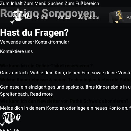
Zum Inhalt
Zum Menü
Suchen
Zum Fußbereich
Rodrigo Sorogoyen
Filme
Kinos
Angebote
P
Hast du Fragen?
Verwende unser Kontaktformular
Kontaktiere uns
Wie kann ich ein Online-Ticket reservieren ?
Ganz einfach: Wähle dein Kino, deinen Film sowie deine Vorst
Welche Kinoerlebnisse & neuen Technologien bieten die Path
Geniesse ein einzigartiges und spektakuläres Kinoerlebnis in u
Spreitenbach.
Read more
Wie kann ich den Newsletter von Pathé Schweiz abonnieren?
Melde dich in deinem Konto an oder lege ein neues Konto an, f
FR
EN
DE