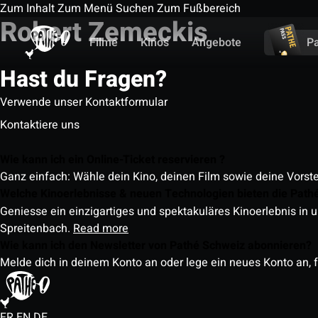
Zum Inhalt
Zum Menü
Suchen
Zum Fußbereich
Robert Zemeckis
Filme
Kinos
Angebote
P
Hast du Fragen?
Verwende unser Kontaktformular
Kontaktiere uns
Wie kann ich ein Online-Ticket reservieren ?
Ganz einfach: Wähle dein Kino, deinen Film sowie deine Vorst
Welche Kinoerlebnisse & neuen Technologien bieten die Path
Geniesse ein einzigartiges und spektakuläres Kinoerlebnis in u
Spreitenbach.
Read more
Wie kann ich den Newsletter von Pathé Schweiz abonnieren?
Melde dich in deinem Konto an oder lege ein neues Konto an, f
FR
EN
DE