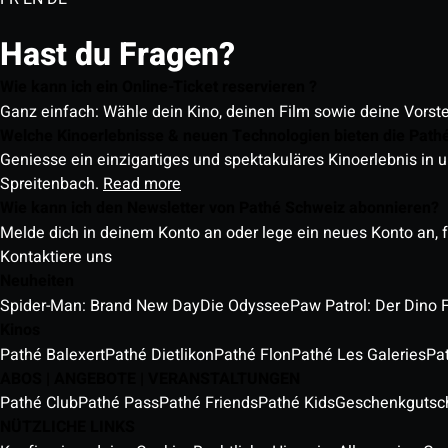
Hast du Fragen?
Wie kann ich ein Online-Ticket reservieren ?
Ganz einfach: Wähle dein Kino, deinen Film sowie deine Vorst
Welche Kinoerlebnisse & neuen Technologien bieten die Path
Geniesse ein einzigartiges und spektakuläres Kinoerlebnis in u
Spreitenbach.
Read more
Wie kann ich den Newsletter von Pathé Schweiz abonnieren?
Melde dich in deinem Konto an oder lege ein neues Konto an, f
Kontaktiere uns
Neuheiten
Spider-Man: Brand New Day
Die Odyssee
Paw Patrol: Der Dino 
Kinos
Pathé Balexert
Pathé Dietlikon
Pathé Flon
Pathé Les Galeries
Pa
ABOS | ANGEBOTE | VERANSTALTUNGEN
Pathé Club
Pathé Pass
Pathé Friends
Pathé Kids
Geschenkgutsc
NÜTZLICHE LINKS