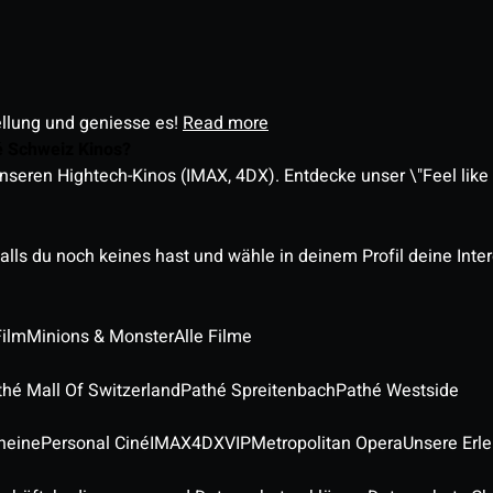
ellung und geniesse es!
Read more
é Schweiz Kinos?
nseren Hightech-Kinos (IMAX, 4DX). Entdecke unser \"Feel like a
alls du noch keines hast und wähle in deinem Profil deine Inte
Film
Minions & Monster
Alle Filme
thé Mall Of Switzerland
Pathé Spreitenbach
Pathé Westside
heine
Personal Ciné
IMAX
4DX
VIP
Metropolitan Opera
Unsere Erl