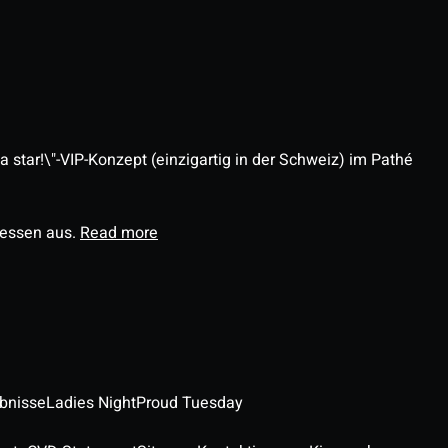
 star!\"-VIP-Konzept (einzigartig in der Schweiz) im Pathé
ressen aus.
Read more
ebnisse
Ladies Night
Proud Tuesday