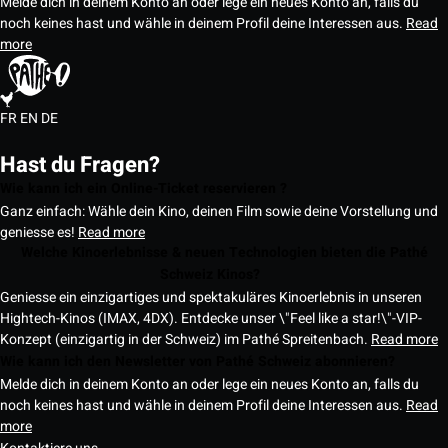
Melde dich in deinem Konto an oder lege ein neues Konto an, falls du
noch keines hast und wähle in deinem Profil deine Interessen aus.
Read
more
FR
EN
DE
Hast du Fragen?
Wie kann ich ein Online-Ticket reservieren ?
Ganz einfach: Wähle dein Kino, deinen Film sowie deine Vorstellung und
geniesse es!
Read more
Welche Kinoerlebnisse & neuen Technologien bieten die Pathé
Schweiz Kinos?
Geniesse ein einzigartiges und spektakuläres Kinoerlebnis in unseren
Hightech-Kinos (IMAX, 4DX). Entdecke unser \"Feel like a star!\"-VIP-
Konzept (einzigartig in der Schweiz) im Pathé Spreitenbach.
Read more
Wie kann ich den Newsletter von Pathé Schweiz abonnieren?
Melde dich in deinem Konto an oder lege ein neues Konto an, falls du
noch keines hast und wähle in deinem Profil deine Interessen aus.
Read
more