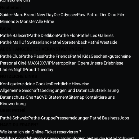
Kontaktiere uns
Neuheiten
Spider-Man: Brand New Day
Die Odyssee
Paw Patrol: Der Dino Film
Minions & Monster
Alle Filme
Kinos
Pathé Balexert
Pathé Dietlikon
Pathé Flon
Pathé Les Galeries
Pathé Mall Of Switzerland
Pathé Spreitenbach
Pathé Westside
ABOS | ANGEBOTE | VERANSTALTUNGEN
Pathé Club
Pathé Pass
Pathé Friends
Pathé Kids
Geschenkgutscheine
Personal Ciné
IMAX
4DX
VIP
Metropolitan Opera
Unsere Erlebnisse
Ladies Night
Proud Tuesday
NÜTZLICHE LINKS
Konfiguriere deine Cookies
Rechtliche Hinweise
Allgemeine Geschäftsbedingungen und Datenschutzerklärung
Datenschutz-Charta
CVD Statement
Sitemap
Kontaktiere uns
Kinowerbung
ÜBER PATHÉ
Pathé Schweiz
Pathé-Gruppe
Pressemeldungen
Pathé Business
Jobs
HAST DU FRAGEN?
Wie kann ich ein Online-Ticket reservieren ?
Welche Kinoerlebnisse & neuen Technologien bieten die Pathé Schweiz