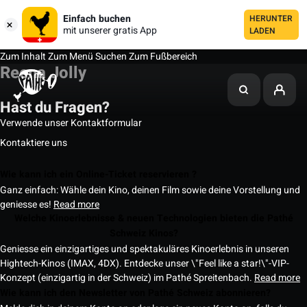
Einfach buchen
HERUNTER
mit unserer gratis App
LADEN
Zum Inhalt
Zum Menü
Suchen
Zum Fußbereich
Reena Jolly
Hast du Fragen?
Verwende unser Kontaktformular
Kontaktiere uns
Wie kann ich ein Online-Ticket reservieren ?
Ganz einfach: Wähle dein Kino, deinen Film sowie deine Vorstellung und
geniesse es!
Read more
Welche Kinoerlebnisse & neuen Technologien bieten die Pathé
Schweiz Kinos?
Geniesse ein einzigartiges und spektakuläres Kinoerlebnis in unseren
Hightech-Kinos (IMAX, 4DX). Entdecke unser \"Feel like a star!\"-VIP-
Konzept (einzigartig in der Schweiz) im Pathé Spreitenbach.
Read more
Wie kann ich den Newsletter von Pathé Schweiz abonnieren?