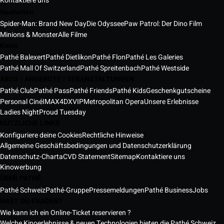
Kontaktiere uns
Neuheiten
Spider-Man: Brand New Day
Die Odyssee
Paw Patrol: Der Dino Film
Minions & Monster
Alle Filme
Kinos
Pathé Balexert
Pathé Dietlikon
Pathé Flon
Pathé Les Galeries
Pathé Mall Of Switzerland
Pathé Spreitenbach
Pathé Westside
ABOS | ANGEBOTE | VERANSTALTUNGEN
Pathé Club
Pathé Pass
Pathé Friends
Pathé Kids
Geschenkgutscheine
Personal Ciné
IMAX
4DX
VIP
Metropolitan Opera
Unsere Erlebnisse
Ladies Night
Proud Tuesday
NÜTZLICHE LINKS
Konfiguriere deine Cookies
Rechtliche Hinweise
Allgemeine Geschäftsbedingungen und Datenschutzerklärung
Datenschutz-Charta
CVD Statement
Sitemap
Kontaktiere uns
Kinowerbung
ÜBER PATHÉ
Pathé Schweiz
Pathé-Gruppe
Pressemeldungen
Pathé Business
Jobs
HAST DU FRAGEN?
Wie kann ich ein Online-Ticket reservieren ?
Welche Kinoerlebnisse & neuen Technologien bieten die Pathé Schweiz