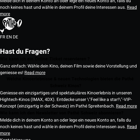
Melde dich in deinem Konto an oder lege ein neues Konto an, falls du
noch keines hast und wähle in deinem Profil deine Interessen aus.
Read
more
FR
EN
DE
Hast du Fragen?
Wie kann ich ein Online-Ticket reservieren ?
Ganz einfach: Wähle dein Kino, deinen Film sowie deine Vorstellung und
geniesse es!
Read more
Welche Kinoerlebnisse & neuen Technologien bieten die Pathé
Schweiz Kinos?
Geniesse ein einzigartiges und spektakuläres Kinoerlebnis in unseren
Hightech-Kinos (IMAX, 4DX). Entdecke unser \"Feel like a star!\"-VIP-
Konzept (einzigartig in der Schweiz) im Pathé Spreitenbach.
Read more
Wie kann ich den Newsletter von Pathé Schweiz abonnieren?
Melde dich in deinem Konto an oder lege ein neues Konto an, falls du
noch keines hast und wähle in deinem Profil deine Interessen aus.
Read
more