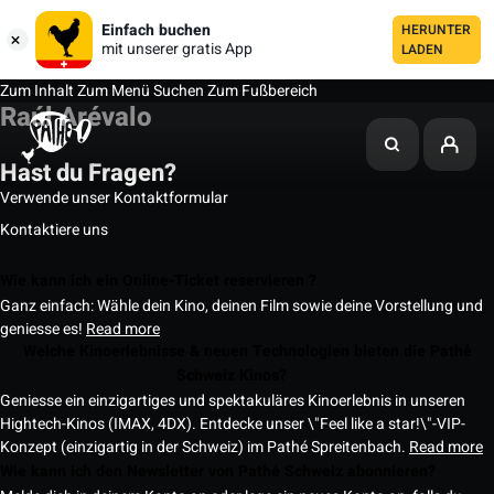
Einfach buchen
HERUNTER
mit unserer gratis App
LADEN
Zum Inhalt
Zum Menü
Suchen
Zum Fußbereich
Raúl Arévalo
Hast du Fragen?
Verwende unser Kontaktformular
Kontaktiere uns
Wie kann ich ein Online-Ticket reservieren ?
Ganz einfach: Wähle dein Kino, deinen Film sowie deine Vorstellung und
geniesse es!
Read more
Welche Kinoerlebnisse & neuen Technologien bieten die Pathé
Schweiz Kinos?
Geniesse ein einzigartiges und spektakuläres Kinoerlebnis in unseren
Hightech-Kinos (IMAX, 4DX). Entdecke unser \"Feel like a star!\"-VIP-
Konzept (einzigartig in der Schweiz) im Pathé Spreitenbach.
Read more
Wie kann ich den Newsletter von Pathé Schweiz abonnieren?