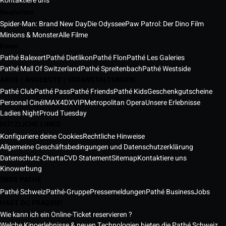
Kontaktiere uns
Neuheiten
Spider-Man: Brand New Day
Die Odyssee
Paw Patrol: Der Dino Film
Minions & Monster
Alle Filme
Kinos
Pathé Balexert
Pathé Dietlikon
Pathé Flon
Pathé Les Galeries
Pathé Mall Of Switzerland
Pathé Spreitenbach
Pathé Westside
ABOS | ANGEBOTE | VERANSTALTUNGEN
Pathé Club
Pathé Pass
Pathé Friends
Pathé Kids
Geschenkgutscheine
Personal Ciné
IMAX
4DX
VIP
Metropolitan Opera
Unsere Erlebnisse
Ladies Night
Proud Tuesday
NÜTZLICHE LINKS
Konfiguriere deine Cookies
Rechtliche Hinweise
Allgemeine Geschäftsbedingungen und Datenschutzerklärung
Datenschutz-Charta
CVD Statement
Sitemap
Kontaktiere uns
Kinowerbung
ÜBER PATHÉ
Pathé Schweiz
Pathé-Gruppe
Pressemeldungen
Pathé Business
Jobs
HAST DU FRAGEN?
Wie kann ich ein Online-Ticket reservieren ?
Welche Kinoerlebnisse & neuen Technologien bieten die Pathé Schweiz