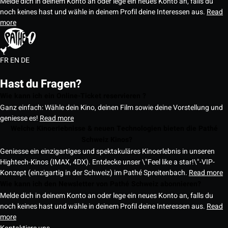
Melde dich in deinem Konto an oder lege ein neues Konto an, falls du
noch keines hast und wähle in deinem Profil deine Interessen aus.
Read
more
FR
EN
DE
Hast du Fragen?
Wie kann ich ein Online-Ticket reservieren ?
Ganz einfach: Wähle dein Kino, deinen Film sowie deine Vorstellung und
geniesse es!
Read more
Welche Kinoerlebnisse & neuen Technologien bieten die Pathé
Schweiz Kinos?
Geniesse ein einzigartiges und spektakuläres Kinoerlebnis in unseren
Hightech-Kinos (IMAX, 4DX). Entdecke unser \"Feel like a star!\"-VIP-
Konzept (einzigartig in der Schweiz) im Pathé Spreitenbach.
Read more
Wie kann ich den Newsletter von Pathé Schweiz abonnieren?
Melde dich in deinem Konto an oder lege ein neues Konto an, falls du
noch keines hast und wähle in deinem Profil deine Interessen aus.
Read
more