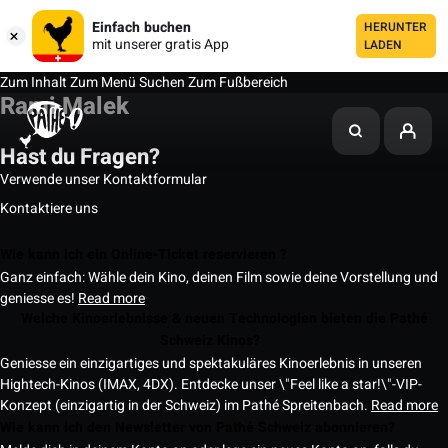
Einfach buchen
HERUNTER
mit unserer gratis App
LADEN
Zum Inhalt
Zum Menü
Suchen
Zum Fußbereich
Rami Malek
Hast du Fragen?
Verwende unser Kontaktformular
Kontaktiere uns
Wie kann ich ein Online-Ticket reservieren ?
Ganz einfach: Wähle dein Kino, deinen Film sowie deine Vorstellung und
geniesse es!
Read more
Welche Kinoerlebnisse & neuen Technologien bieten die Pathé
Schweiz Kinos?
Geniesse ein einzigartiges und spektakuläres Kinoerlebnis in unseren
Hightech-Kinos (IMAX, 4DX). Entdecke unser \"Feel like a star!\"-VIP-
Konzept (einzigartig in der Schweiz) im Pathé Spreitenbach.
Read more
Wie kann ich den Newsletter von Pathé Schweiz abonnieren?