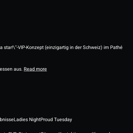
 star!\"-VIP-Konzept (einzigartig in der Schweiz) im Pathé
ressen aus.
Read more
ebnisse
Ladies Night
Proud Tuesday