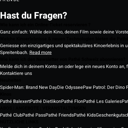
Hast du Fragen?
Wie kann ich ein Online-Ticket reservieren ?
Ganz einfach: Wähle dein Kino, deinen Film sowie deine Vorst
Welche Kinoerlebnisse & neuen Technologien bieten die Path
Geniesse ein einzigartiges und spektakuläres Kinoerlebnis in u
Spreitenbach.
Read more
Wie kann ich den Newsletter von Pathé Schweiz abonnieren?
Melde dich in deinem Konto an oder lege ein neues Konto an, f
Kontaktiere uns
Neuheiten
Spider-Man: Brand New Day
Die Odyssee
Paw Patrol: Der Dino 
Kinos
Pathé Balexert
Pathé Dietlikon
Pathé Flon
Pathé Les Galeries
Pa
ABOS | ANGEBOTE | VERANSTALTUNGEN
Pathé Club
Pathé Pass
Pathé Friends
Pathé Kids
Geschenkgutsc
NÜTZLICHE LINKS