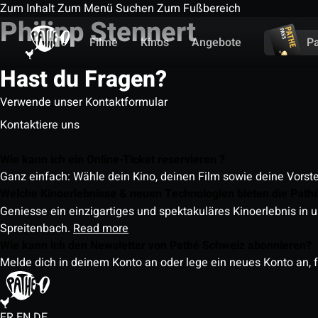
Zum Inhalt
Zum Menü
Suchen
Zum Fußbereich
Philipp Stennert
Filme
Kinos
Angebote
P
Hast du Fragen?
Verwende unser Kontaktformular
Kontaktiere uns
Wie kann ich ein Online-Ticket reservieren ?
Ganz einfach: Wähle dein Kino, deinen Film sowie deine Vorst
Welche Kinoerlebnisse & neuen Technologien bieten die Path
Geniesse ein einzigartiges und spektakuläres Kinoerlebnis in u
Spreitenbach.
Read more
Wie kann ich den Newsletter von Pathé Schweiz abonnieren?
Melde dich in deinem Konto an oder lege ein neues Konto an, f
FR
EN
DE