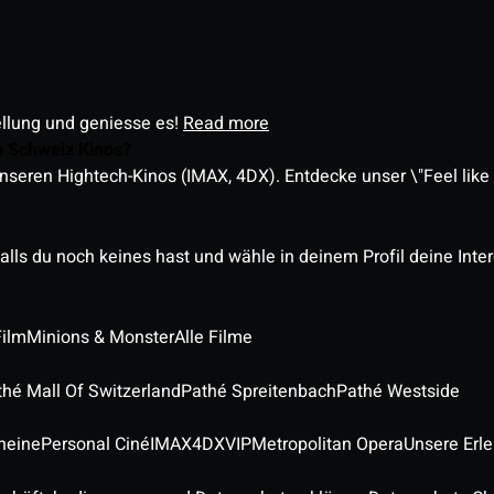
ellung und geniesse es!
Read more
é Schweiz Kinos?
nseren Hightech-Kinos (IMAX, 4DX). Entdecke unser \"Feel like a
alls du noch keines hast und wähle in deinem Profil deine Inte
Film
Minions & Monster
Alle Filme
thé Mall Of Switzerland
Pathé Spreitenbach
Pathé Westside
heine
Personal Ciné
IMAX
4DX
VIP
Metropolitan Opera
Unsere Erl