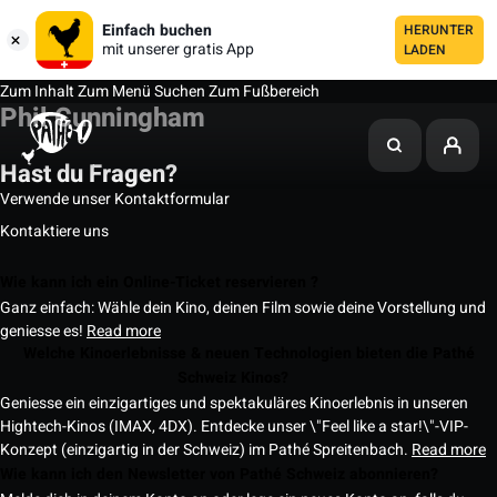
Einfach buchen
HERUNTER
mit unserer gratis App
LADEN
Zum Inhalt
Zum Menü
Suchen
Zum Fußbereich
Phil Cunningham
Hast du Fragen?
Verwende unser Kontaktformular
Kontaktiere uns
Wie kann ich ein Online-Ticket reservieren ?
Ganz einfach: Wähle dein Kino, deinen Film sowie deine Vorstellung und
geniesse es!
Read more
Welche Kinoerlebnisse & neuen Technologien bieten die Pathé
Schweiz Kinos?
Geniesse ein einzigartiges und spektakuläres Kinoerlebnis in unseren
Hightech-Kinos (IMAX, 4DX). Entdecke unser \"Feel like a star!\"-VIP-
Konzept (einzigartig in der Schweiz) im Pathé Spreitenbach.
Read more
Wie kann ich den Newsletter von Pathé Schweiz abonnieren?