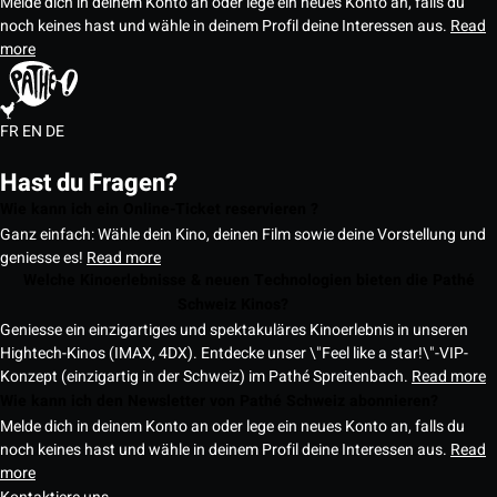
Melde dich in deinem Konto an oder lege ein neues Konto an, falls du
noch keines hast und wähle in deinem Profil deine Interessen aus.
Read
more
FR
EN
DE
Hast du Fragen?
Wie kann ich ein Online-Ticket reservieren ?
Ganz einfach: Wähle dein Kino, deinen Film sowie deine Vorstellung und
geniesse es!
Read more
Welche Kinoerlebnisse & neuen Technologien bieten die Pathé
Schweiz Kinos?
Geniesse ein einzigartiges und spektakuläres Kinoerlebnis in unseren
Hightech-Kinos (IMAX, 4DX). Entdecke unser \"Feel like a star!\"-VIP-
Konzept (einzigartig in der Schweiz) im Pathé Spreitenbach.
Read more
Wie kann ich den Newsletter von Pathé Schweiz abonnieren?
Melde dich in deinem Konto an oder lege ein neues Konto an, falls du
noch keines hast und wähle in deinem Profil deine Interessen aus.
Read
more