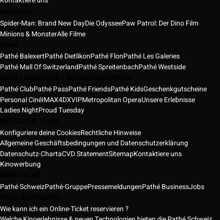
Kontaktiere uns
Neuheiten
Spider-Man: Brand New Day
Die Odyssee
Paw Patrol: Der Dino Film
Minions & Monster
Alle Filme
Kinos
Pathé Balexert
Pathé Dietlikon
Pathé Flon
Pathé Les Galeries
Pathé Mall Of Switzerland
Pathé Spreitenbach
Pathé Westside
ABOS | ANGEBOTE | VERANSTALTUNGEN
Pathé Club
Pathé Pass
Pathé Friends
Pathé Kids
Geschenkgutscheine
Personal Ciné
IMAX
4DX
VIP
Metropolitan Opera
Unsere Erlebnisse
Ladies Night
Proud Tuesday
NÜTZLICHE LINKS
Konfiguriere deine Cookies
Rechtliche Hinweise
Allgemeine Geschäftsbedingungen und Datenschutzerklärung
Datenschutz-Charta
CVD Statement
Sitemap
Kontaktiere uns
Kinowerbung
ÜBER PATHÉ
Pathé Schweiz
Pathé-Gruppe
Pressemeldungen
Pathé Business
Jobs
HAST DU FRAGEN?
Wie kann ich ein Online-Ticket reservieren ?
Welche Kinoerlebnisse & neuen Technologien bieten die Pathé Schweiz