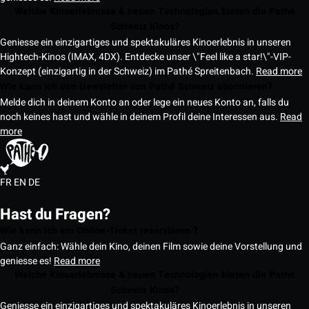
Welche Kinoerlebnisse & neuen Technologien bieten die Pathé
Schweiz Kinos?
Geniesse ein einzigartiges und spektakuläres Kinoerlebnis in unseren
Hightech-Kinos (IMAX, 4DX). Entdecke unser \"Feel like a star!\"-VIP-
Konzept (einzigartig in der Schweiz) im Pathé Spreitenbach.
Read more
Wie kann ich den Newsletter von Pathé Schweiz abonnieren?
Melde dich in deinem Konto an oder lege ein neues Konto an, falls du
noch keines hast und wähle in deinem Profil deine Interessen aus.
Read
more
FR
EN
DE
Hast du Fragen?
Wie kann ich ein Online-Ticket reservieren ?
Ganz einfach: Wähle dein Kino, deinen Film sowie deine Vorstellung und
geniesse es!
Read more
Welche Kinoerlebnisse & neuen Technologien bieten die Pathé
Schweiz Kinos?
Geniesse ein einzigartiges und spektakuläres Kinoerlebnis in unseren