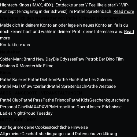
Hightech-Kinos (IMAX, 4DX). Entdecke unser \"Feel like a star!\"-VIP-
Konzept (einzigartig in der Schweiz) im Pathé Spreitenbach.
Read more
Wie kann ich den Newsletter von Pathé Schweiz abonnieren?
Melde dich in deinem Konto an oder lege ein neues Konto an, falls du
noch keines hast und wähle in deinem Profil deine Interessen aus.
Read
more
Kontaktiere uns
Neuheiten
Spider-Man: Brand New Day
Die Odyssee
Paw Patrol: Der Dino Film
Minions & Monster
Alle Filme
Kinos
Pathé Balexert
Pathé Dietlikon
Pathé Flon
Pathé Les Galeries
Pathé Mall Of Switzerland
Pathé Spreitenbach
Pathé Westside
ABOS | ANGEBOTE | VERANSTALTUNGEN
Pathé Club
Pathé Pass
Pathé Friends
Pathé Kids
Geschenkgutscheine
Personal Ciné
IMAX
4DX
VIP
Metropolitan Opera
Unsere Erlebnisse
Ladies Night
Proud Tuesday
NÜTZLICHE LINKS
Konfiguriere deine Cookies
Rechtliche Hinweise
Allgemeine Geschäftsbedingungen und Datenschutzerklärung