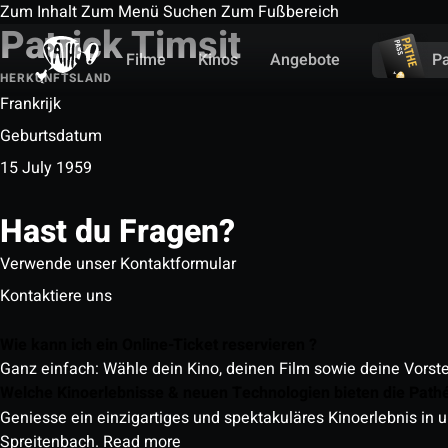
Zum Inhalt
Zum Menü
Suchen
Zum Fußbereich
Patrick Timsit
Filme
Kinos
Angebote
P
HERKUNFTSLAND
Frankrijk
Geburtsdatum
15 July 1959
Hast du Fragen?
Verwende unser Kontaktformular
Kontaktiere uns
Wie kann ich ein Online-Ticket reservieren ?
Ganz einfach: Wähle dein Kino, deinen Film sowie deine Vorst
Welche Kinoerlebnisse & neuen Technologien bieten die Path
Geniesse ein einzigartiges und spektakuläres Kinoerlebnis in u
Spreitenbach.
Read more