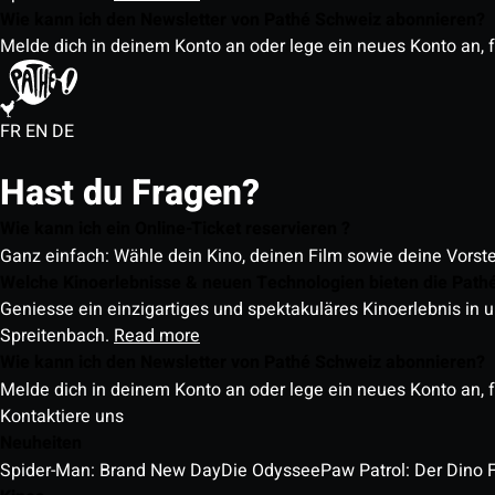
Wie kann ich den Newsletter von Pathé Schweiz abonnieren?
Melde dich in deinem Konto an oder lege ein neues Konto an, f
FR
EN
DE
Hast du Fragen?
Wie kann ich ein Online-Ticket reservieren ?
Ganz einfach: Wähle dein Kino, deinen Film sowie deine Vorst
Welche Kinoerlebnisse & neuen Technologien bieten die Path
Geniesse ein einzigartiges und spektakuläres Kinoerlebnis in u
Spreitenbach.
Read more
Wie kann ich den Newsletter von Pathé Schweiz abonnieren?
Melde dich in deinem Konto an oder lege ein neues Konto an, f
Kontaktiere uns
Neuheiten
Spider-Man: Brand New Day
Die Odyssee
Paw Patrol: Der Dino 