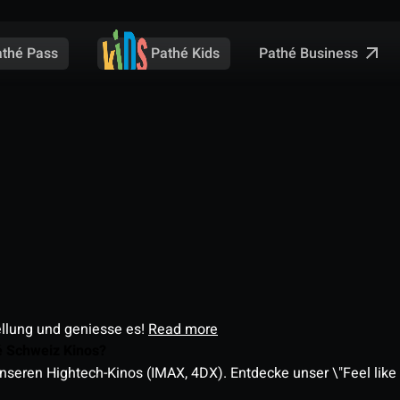
Pathé Business
athé Pass
Pathé Kids
ellung und geniesse es!
Read more
é Schweiz Kinos?
nseren Hightech-Kinos (IMAX, 4DX). Entdecke unser \"Feel like a