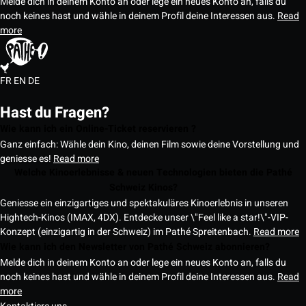
Melde dich in deinem Konto an oder lege ein neues Konto an, falls du
noch keines hast und wähle in deinem Profil deine Interessen aus.
Read
more
FR
EN
DE
Hast du Fragen?
Wie kann ich ein Online-Ticket reservieren ?
Ganz einfach: Wähle dein Kino, deinen Film sowie deine Vorstellung und
geniesse es!
Read more
Welche Kinoerlebnisse & neuen Technologien bieten die Pathé
Schweiz Kinos?
Geniesse ein einzigartiges und spektakuläres Kinoerlebnis in unseren
Hightech-Kinos (IMAX, 4DX). Entdecke unser \"Feel like a star!\"-VIP-
Konzept (einzigartig in der Schweiz) im Pathé Spreitenbach.
Read more
Wie kann ich den Newsletter von Pathé Schweiz abonnieren?
Melde dich in deinem Konto an oder lege ein neues Konto an, falls du
noch keines hast und wähle in deinem Profil deine Interessen aus.
Read
more