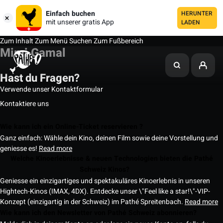
Einfach buchen
HERUNTER
mit unserer gratis App
LADEN
Zum Inhalt
Zum Menü
Suchen
Zum Fußbereich
Mimi Gamal
Hast du Fragen?
Verwende unser Kontaktformular
Kontaktiere uns
Wie kann ich ein Online-Ticket reservieren ?
Ganz einfach: Wähle dein Kino, deinen Film sowie deine Vorstellung und
geniesse es!
Read more
Welche Kinoerlebnisse & neuen Technologien bieten die Pathé
Schweiz Kinos?
Geniesse ein einzigartiges und spektakuläres Kinoerlebnis in unseren
Hightech-Kinos (IMAX, 4DX). Entdecke unser \"Feel like a star!\"-VIP-
Konzept (einzigartig in der Schweiz) im Pathé Spreitenbach.
Read more
Wie kann ich den Newsletter von Pathé Schweiz abonnieren?