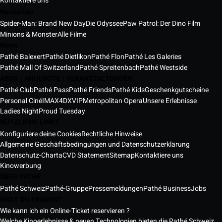
Kontaktiere uns
Neuheiten
Spider-Man: Brand New Day
Die Odyssee
Paw Patrol: Der Dino Film
Minions & Monster
Alle Filme
Kinos
Pathé Balexert
Pathé Dietlikon
Pathé Flon
Pathé Les Galeries
Pathé Mall Of Switzerland
Pathé Spreitenbach
Pathé Westside
ABOS | ANGEBOTE | VERANSTALTUNGEN
Pathé Club
Pathé Pass
Pathé Friends
Pathé Kids
Geschenkgutscheine
Personal Ciné
IMAX
4DX
VIP
Metropolitan Opera
Unsere Erlebnisse
Ladies Night
Proud Tuesday
NÜTZLICHE LINKS
Konfiguriere deine Cookies
Rechtliche Hinweise
Allgemeine Geschäftsbedingungen und Datenschutzerklärung
Datenschutz-Charta
CVD Statement
Sitemap
Kontaktiere uns
Kinowerbung
ÜBER PATHÉ
Pathé Schweiz
Pathé-Gruppe
Pressemeldungen
Pathé Business
Jobs
HAST DU FRAGEN?
Wie kann ich ein Online-Ticket reservieren ?
Welche Kinoerlebnisse & neuen Technologien bieten die Pathé Schweiz