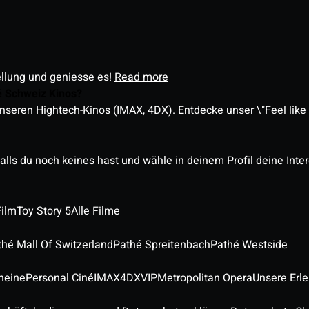
ellung und geniesse es!
Read more
é Schweiz Kinos?
nseren Hightech-Kinos (IMAX, 4DX). Entdecke unser \"Feel like a
alls du noch keines hast und wähle in deinem Profil deine Inte
Film
Toy Story 5
Alle Filme
thé Mall Of Switzerland
Pathé Spreitenbach
Pathé Westside
heine
Personal Ciné
IMAX
4DX
VIP
Metropolitan Opera
Unsere Erl