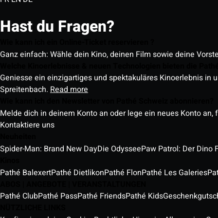
Hast du Fragen?
Wie kann ich ein Online-Ticket reservieren ?
Ganz einfach: Wähle dein Kino, deinen Film sowie deine Vorst
Welche Kinoerlebnisse & neuen Technologien bieten die Path
Geniesse ein einzigartiges und spektakuläres Kinoerlebnis in u
Spreitenbach.
Read more
Wie kann ich den Newsletter von Pathé Schweiz abonnieren?
Melde dich in deinem Konto an oder lege ein neues Konto an, f
Kontaktiere uns
Neuheiten
Spider-Man: Brand New Day
Die Odyssee
Paw Patrol: Der Dino 
Kinos
Pathé Balexert
Pathé Dietlikon
Pathé Flon
Pathé Les Galeries
Pa
ABOS | ANGEBOTE | VERANSTALTUNGEN
Pathé Club
Pathé Pass
Pathé Friends
Pathé Kids
Geschenkgutsc
NÜTZLICHE LINKS