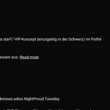
 star!\"-VIP-Konzept (einzigartig in der Schweiz) im Pathé
ressen aus.
Read more
ebnisse
Ladies Night
Proud Tuesday