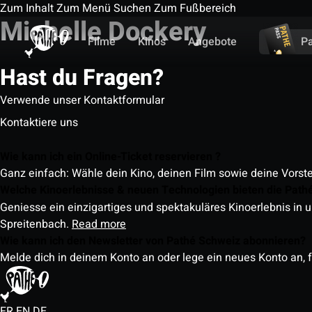
Zum Inhalt
Zum Menü
Suchen
Zum Fußbereich
Michelle Dockery
Filme
Kinos
Angebote
P
Hast du Fragen?
Verwende unser Kontaktformular
Kontaktiere uns
Wie kann ich ein Online-Ticket reservieren ?
Ganz einfach: Wähle dein Kino, deinen Film sowie deine Vorst
Welche Kinoerlebnisse & neuen Technologien bieten die Path
Geniesse ein einzigartiges und spektakuläres Kinoerlebnis in u
Spreitenbach.
Read more
Wie kann ich den Newsletter von Pathé Schweiz abonnieren?
Melde dich in deinem Konto an oder lege ein neues Konto an, f
FR
EN
DE