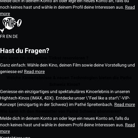
Melde dich in deinem Konto an oder lege ein neues Konto an, falls du
noch keines hast und wähle in deinem Profil deine Interessen aus.
Read
more
FR
EN
DE
Hast du Fragen?
Wie kann ich ein Online-Ticket reservieren ?
Ganz einfach: Wähle dein Kino, deinen Film sowie deine Vorstellung und
geniesse es!
Read more
Welche Kinoerlebnisse & neuen Technologien bieten die Pathé
Schweiz Kinos?
Geniesse ein einzigartiges und spektakuläres Kinoerlebnis in unseren
Hightech-Kinos (IMAX, 4DX). Entdecke unser \"Feel like a star!\"-VIP-
Konzept (einzigartig in der Schweiz) im Pathé Spreitenbach.
Read more
Wie kann ich den Newsletter von Pathé Schweiz abonnieren?
Melde dich in deinem Konto an oder lege ein neues Konto an, falls du
noch keines hast und wähle in deinem Profil deine Interessen aus.
Read
more