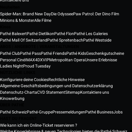
Kontaktiere uns
Neuheiten
Spider-Man: Brand New Day
Die Odyssee
Paw Patrol: Der Dino Film
Minions & Monster
Alle Filme
Kinos
Pathé Balexert
Pathé Dietlikon
Pathé Flon
Pathé Les Galeries
Pathé Mall Of Switzerland
Pathé Spreitenbach
Pathé Westside
ABOS | ANGEBOTE | VERANSTALTUNGEN
Pathé Club
Pathé Pass
Pathé Friends
Pathé Kids
Geschenkgutscheine
Personal Ciné
IMAX
4DX
VIP
Metropolitan Opera
Unsere Erlebnisse
Ladies Night
Proud Tuesday
NÜTZLICHE LINKS
Konfiguriere deine Cookies
Rechtliche Hinweise
Allgemeine Geschäftsbedingungen und Datenschutzerklärung
Datenschutz-Charta
CVD Statement
Sitemap
Kontaktiere uns
Kinowerbung
ÜBER PATHÉ
Pathé Schweiz
Pathé-Gruppe
Pressemeldungen
Pathé Business
Jobs
HAST DU FRAGEN?
Wie kann ich ein Online-Ticket reservieren ?
Welche Kinoerlebnisse & neuen Technologien bieten die Pathé Schweiz