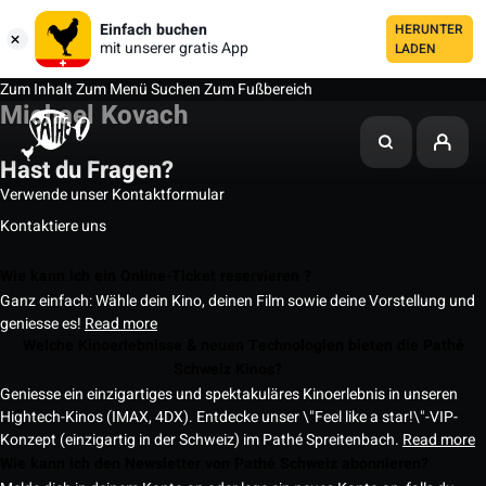
Einfach buchen
HERUNTER
mit unserer gratis App
LADEN
Zum Inhalt
Zum Menü
Suchen
Zum Fußbereich
Michael Kovach
Hast du Fragen?
Verwende unser Kontaktformular
Kontaktiere uns
Wie kann ich ein Online-Ticket reservieren ?
Ganz einfach: Wähle dein Kino, deinen Film sowie deine Vorstellung und
geniesse es!
Read more
Welche Kinoerlebnisse & neuen Technologien bieten die Pathé
Schweiz Kinos?
Geniesse ein einzigartiges und spektakuläres Kinoerlebnis in unseren
Hightech-Kinos (IMAX, 4DX). Entdecke unser \"Feel like a star!\"-VIP-
Konzept (einzigartig in der Schweiz) im Pathé Spreitenbach.
Read more
Wie kann ich den Newsletter von Pathé Schweiz abonnieren?