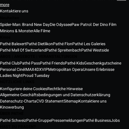
more
Kontaktiere uns
Neuheiten
Spider-Man: Brand New Day
Die Odyssee
Paw Patrol: Der Dino Film
Minions & Monster
Alle Filme
Kinos
Pathé Balexert
Pathé Dietlikon
Pathé Flon
Pathé Les Galeries
Pathé Mall Of Switzerland
Pathé Spreitenbach
Pathé Westside
ABOS | ANGEBOTE | VERANSTALTUNGEN
Pathé Club
Pathé Pass
Pathé Friends
Pathé Kids
Geschenkgutscheine
Personal Ciné
IMAX
4DX
VIP
Metropolitan Opera
Unsere Erlebnisse
Ladies Night
Proud Tuesday
NÜTZLICHE LINKS
Konfiguriere deine Cookies
Rechtliche Hinweise
Allgemeine Geschäftsbedingungen und Datenschutzerklärung
Datenschutz-Charta
CVD Statement
Sitemap
Kontaktiere uns
Kinowerbung
ÜBER PATHÉ
Pathé Schweiz
Pathé-Gruppe
Pressemeldungen
Pathé Business
Jobs
HAST DU FRAGEN?