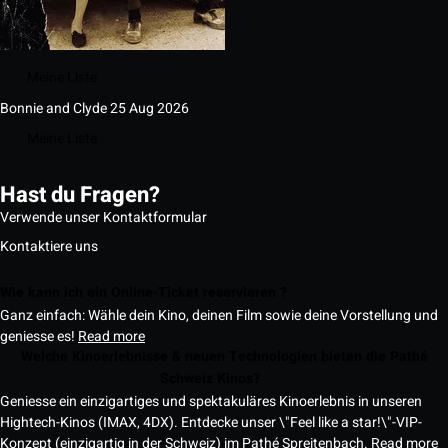
Meine Liste
Bonnie and Clyde
25 Aug 2026
Meine Liste
Hast du Fragen?
Verwende unser Kontaktformular
Kontaktiere uns
Wie kann ich ein Online-Ticket reservieren ?
Ganz einfach: Wähle dein Kino, deinen Film sowie deine Vorstellung und
geniesse es!
Read more
Welche Kinoerlebnisse & neuen Technologien bieten die Pathé
Schweiz Kinos?
Geniesse ein einzigartiges und spektakuläres Kinoerlebnis in unseren
Hightech-Kinos (IMAX, 4DX). Entdecke unser \"Feel like a star!\"-VIP-
Konzept (einzigartig in der Schweiz) im Pathé Spreitenbach.
Read more