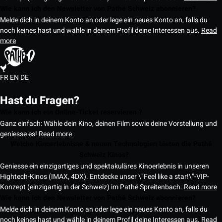
Wie kann ich den Newsletter von Pathé Schweiz abonnieren?
Melde dich in deinem Konto an oder lege ein neues Konto an, falls du
noch keines hast und wähle in deinem Profil deine Interessen aus.
Read
more
FR
EN
DE
Hast du Fragen?
Wie kann ich ein Online-Ticket reservieren ?
Ganz einfach: Wähle dein Kino, deinen Film sowie deine Vorstellung und
geniesse es!
Read more
Welche Kinoerlebnisse & neuen Technologien bieten die Pathé
Schweiz Kinos?
Geniesse ein einzigartiges und spektakuläres Kinoerlebnis in unseren
Hightech-Kinos (IMAX, 4DX). Entdecke unser \"Feel like a star!\"-VIP-
Konzept (einzigartig in der Schweiz) im Pathé Spreitenbach.
Read more
Wie kann ich den Newsletter von Pathé Schweiz abonnieren?
Melde dich in deinem Konto an oder lege ein neues Konto an, falls du
noch keines hast und wähle in deinem Profil deine Interessen aus.
Read