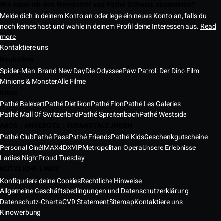
Wie kann ich den Newsletter von Pathé Schweiz abonnieren?
Melde dich in deinem Konto an oder lege ein neues Konto an, falls du
noch keines hast und wähle in deinem Profil deine Interessen aus.
Read
more
Kontaktiere uns
Neuheiten
Spider-Man: Brand New Day
Die Odyssee
Paw Patrol: Der Dino Film
Minions & Monster
Alle Filme
Kinos
Pathé Balexert
Pathé Dietlikon
Pathé Flon
Pathé Les Galeries
Pathé Mall Of Switzerland
Pathé Spreitenbach
Pathé Westside
ABOS | ANGEBOTE | VERANSTALTUNGEN
Pathé Club
Pathé Pass
Pathé Friends
Pathé Kids
Geschenkgutscheine
Personal Ciné
IMAX
4DX
VIP
Metropolitan Opera
Unsere Erlebnisse
Ladies Night
Proud Tuesday
NÜTZLICHE LINKS
Konfiguriere deine Cookies
Rechtliche Hinweise
Allgemeine Geschäftsbedingungen und Datenschutzerklärung
Datenschutz-Charta
CVD Statement
Sitemap
Kontaktiere uns
Kinowerbung