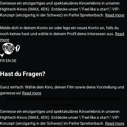
Geniesse ein einzigartiges und spektakuläres Kinoerlebnis in unseren
Hightech-Kinos (IMAX, 4DX). Entdecke unser \"Feel like a star!\"-VIP-
Konzept (einzigartig in der Schweiz) im Pathé Spreitenbach.
Read more
Wie kann ich den Newsletter von Pathé Schweiz abonnieren?
Melde dich in deinem Konto an oder lege ein neues Konto an, falls du
noch keines hast und wähle in deinem Profil deine Interessen aus.
Read
more
FR
EN
DE
Hast du Fragen?
Wie kann ich ein Online-Ticket reservieren ?
Ganz einfach: Wähle dein Kino, deinen Film sowie deine Vorstellung und
geniesse es!
Read more
Welche Kinoerlebnisse & neuen Technologien bieten die Pathé
Schweiz Kinos?
Geniesse ein einzigartiges und spektakuläres Kinoerlebnis in unseren
Hightech-Kinos (IMAX, 4DX). Entdecke unser \"Feel like a star!\"-VIP-
Konzept (einzigartig in der Schweiz) im Pathé Spreitenbach.
Read more