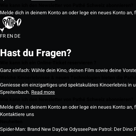
Wie kann ich den Newsletter von Pathé Schweiz abonnieren?
Melde dich in deinem Konto an oder lege ein neues Konto an, f
FR
EN
DE
Hast du Fragen?
Wie kann ich ein Online-Ticket reservieren ?
Ganz einfach: Wähle dein Kino, deinen Film sowie deine Vorst
Welche Kinoerlebnisse & neuen Technologien bieten die Path
Geniesse ein einzigartiges und spektakuläres Kinoerlebnis in u
Spreitenbach.
Read more
Wie kann ich den Newsletter von Pathé Schweiz abonnieren?
Melde dich in deinem Konto an oder lege ein neues Konto an, f
Kontaktiere uns
Neuheiten
Spider-Man: Brand New Day
Die Odyssee
Paw Patrol: Der Dino 