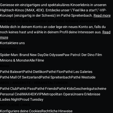
Geniesse ein einzigartiges und spektakuläres Kinoerlebnis in unseren
Hightech-Kinos (IMAX, 4DX). Entdecke unser \"Feel like a star!\"-VIP-
Konzept (einzigartig in der Schweiz) im Pathé Spreitenbach.
Read more
Wie kann ich den Newsletter von Pathé Schweiz abonnieren?
Melde dich in deinem Konto an oder lege ein neues Konto an, falls du
noch keines hast und wähle in deinem Profil deine Interessen aus.
Read
more
Kontaktiere uns
Neuheiten
Spider-Man: Brand New Day
Die Odyssee
Paw Patrol: Der Dino Film
Minions & Monster
Alle Filme
Kinos
Pathé Balexert
Pathé Dietlikon
Pathé Flon
Pathé Les Galeries
Pathé Mall Of Switzerland
Pathé Spreitenbach
Pathé Westside
ABOS | ANGEBOTE | VERANSTALTUNGEN
Pathé Club
Pathé Pass
Pathé Friends
Pathé Kids
Geschenkgutscheine
Personal Ciné
IMAX
4DX
VIP
Metropolitan Opera
Unsere Erlebnisse
Ladies Night
Proud Tuesday
NÜTZLICHE LINKS
Konfiguriere deine Cookies
Rechtliche Hinweise