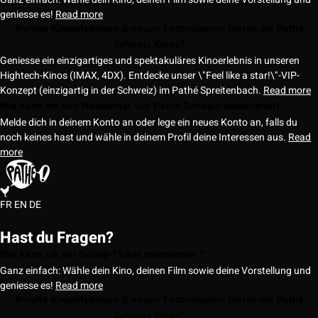
geniesse es!
Read more
Welche Kinoerlebnisse & neuen Technologien bieten die Pathé
Schweiz Kinos?
Geniesse ein einzigartiges und spektakuläres Kinoerlebnis in unseren
Hightech-Kinos (IMAX, 4DX). Entdecke unser \"Feel like a star!\"-VIP-
Konzept (einzigartig in der Schweiz) im Pathé Spreitenbach.
Read more
Wie kann ich den Newsletter von Pathé Schweiz abonnieren?
Melde dich in deinem Konto an oder lege ein neues Konto an, falls du
noch keines hast und wähle in deinem Profil deine Interessen aus.
Read
more
FR
EN
DE
Hast du Fragen?
Wie kann ich ein Online-Ticket reservieren ?
Ganz einfach: Wähle dein Kino, deinen Film sowie deine Vorstellung und
geniesse es!
Read more
Welche Kinoerlebnisse & neuen Technologien bieten die Pathé
Schweiz Kinos?