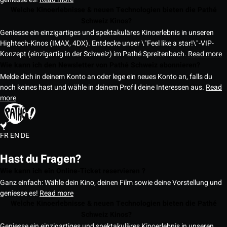
Welche Kinoerlebnisse & neuen Technologien bieten die Pathé
Schweiz Kinos?
Geniesse ein einzigartiges und spektakuläres Kinoerlebnis in unseren
Hightech-Kinos (IMAX, 4DX). Entdecke unser \"Feel like a star!\"-VIP-
Konzept (einzigartig in der Schweiz) im Pathé Spreitenbach.
Read more
Wie kann ich den Newsletter von Pathé Schweiz abonnieren?
Melde dich in deinem Konto an oder lege ein neues Konto an, falls du
noch keines hast und wähle in deinem Profil deine Interessen aus.
Read
more
FR
EN
DE
Hast du Fragen?
Wie kann ich ein Online-Ticket reservieren ?
Ganz einfach: Wähle dein Kino, deinen Film sowie deine Vorstellung und
geniesse es!
Read more
Welche Kinoerlebnisse & neuen Technologien bieten die Pathé
Schweiz Kinos?
Geniesse ein einzigartiges und spektakuläres Kinoerlebnis in unseren