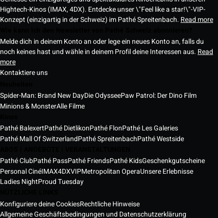
Hightech-Kinos (IMAX, 4DX). Entdecke unser \"Feel like a star!\"-VIP-
Konzept (einzigartig in der Schweiz) im Pathé Spreitenbach.
Read more
Wie kann ich den Newsletter von Pathé Schweiz abonnieren?
Melde dich in deinem Konto an oder lege ein neues Konto an, falls du
noch keines hast und wähle in deinem Profil deine Interessen aus.
Read
more
Kontaktiere uns
Neuheiten
Spider-Man: Brand New Day
Die Odyssee
Paw Patrol: Der Dino Film
Minions & Monster
Alle Filme
Kinos
Pathé Balexert
Pathé Dietlikon
Pathé Flon
Pathé Les Galeries
Pathé Mall Of Switzerland
Pathé Spreitenbach
Pathé Westside
ABOS | ANGEBOTE | VERANSTALTUNGEN
Pathé Club
Pathé Pass
Pathé Friends
Pathé Kids
Geschenkgutscheine
Personal Ciné
IMAX
4DX
VIP
Metropolitan Opera
Unsere Erlebnisse
Ladies Night
Proud Tuesday
NÜTZLICHE LINKS
Konfiguriere deine Cookies
Rechtliche Hinweise
Allgemeine Geschäftsbedingungen und Datenschutzerklärung