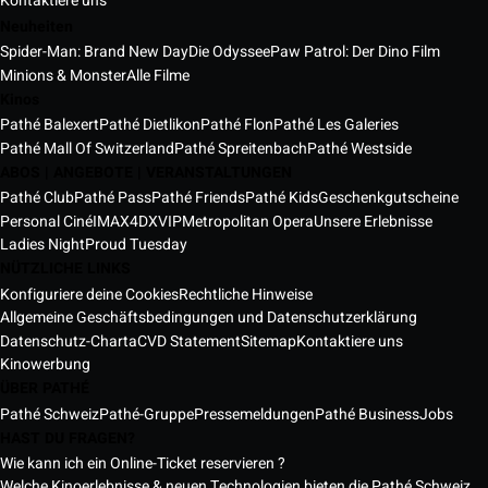
Kontaktiere uns
Neuheiten
Spider-Man: Brand New Day
Die Odyssee
Paw Patrol: Der Dino Film
Minions & Monster
Alle Filme
Kinos
Pathé Balexert
Pathé Dietlikon
Pathé Flon
Pathé Les Galeries
Pathé Mall Of Switzerland
Pathé Spreitenbach
Pathé Westside
ABOS | ANGEBOTE | VERANSTALTUNGEN
Pathé Club
Pathé Pass
Pathé Friends
Pathé Kids
Geschenkgutscheine
Personal Ciné
IMAX
4DX
VIP
Metropolitan Opera
Unsere Erlebnisse
Ladies Night
Proud Tuesday
NÜTZLICHE LINKS
Konfiguriere deine Cookies
Rechtliche Hinweise
Allgemeine Geschäftsbedingungen und Datenschutzerklärung
Datenschutz-Charta
CVD Statement
Sitemap
Kontaktiere uns
Kinowerbung
ÜBER PATHÉ
Pathé Schweiz
Pathé-Gruppe
Pressemeldungen
Pathé Business
Jobs
HAST DU FRAGEN?
Wie kann ich ein Online-Ticket reservieren ?
Welche Kinoerlebnisse & neuen Technologien bieten die Pathé Schweiz