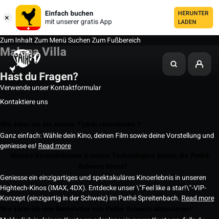
Einfach buchen
HERUNTER
mit unserer gratis App
LADEN
Zum Inhalt
Zum Menü
Suchen
Zum Fußbereich
Malena Villa
Hast du Fragen?
Verwende unser Kontaktformular
Kontaktiere uns
Wie kann ich ein Online-Ticket reservieren ?
Ganz einfach: Wähle dein Kino, deinen Film sowie deine Vorstellung und
geniesse es!
Read more
Welche Kinoerlebnisse & neuen Technologien bieten die Pathé
Schweiz Kinos?
Geniesse ein einzigartiges und spektakuläres Kinoerlebnis in unseren
Hightech-Kinos (IMAX, 4DX). Entdecke unser \"Feel like a star!\"-VIP-
Konzept (einzigartig in der Schweiz) im Pathé Spreitenbach.
Read more
Wie kann ich den Newsletter von Pathé Schweiz abonnieren?