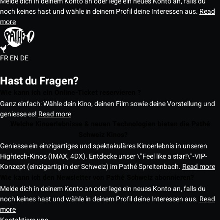
Melde dich in deinem Konto an oder lege ein neues Konto an, falls du
noch keines hast und wähle in deinem Profil deine Interessen aus.
Read
more
FR
EN
DE
Hast du Fragen?
Wie kann ich ein Online-Ticket reservieren ?
Ganz einfach: Wähle dein Kino, deinen Film sowie deine Vorstellung und
geniesse es!
Read more
Welche Kinoerlebnisse & neuen Technologien bieten die Pathé
Schweiz Kinos?
Geniesse ein einzigartiges und spektakuläres Kinoerlebnis in unseren
Hightech-Kinos (IMAX, 4DX). Entdecke unser \"Feel like a star!\"-VIP-
Konzept (einzigartig in der Schweiz) im Pathé Spreitenbach.
Read more
Wie kann ich den Newsletter von Pathé Schweiz abonnieren?
Melde dich in deinem Konto an oder lege ein neues Konto an, falls du
noch keines hast und wähle in deinem Profil deine Interessen aus.
Read
more