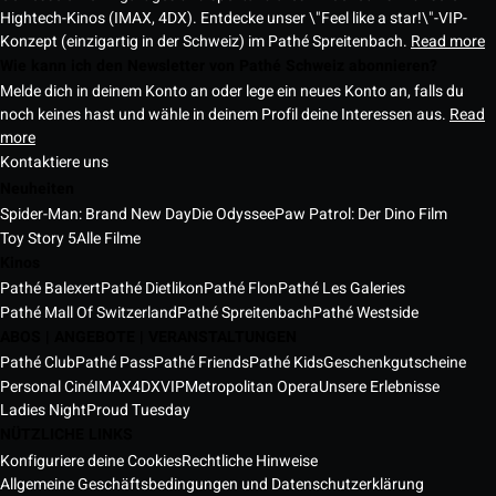
Hightech-Kinos (IMAX, 4DX). Entdecke unser \"Feel like a star!\"-VIP-
Konzept (einzigartig in der Schweiz) im Pathé Spreitenbach.
Read more
Wie kann ich den Newsletter von Pathé Schweiz abonnieren?
Melde dich in deinem Konto an oder lege ein neues Konto an, falls du
noch keines hast und wähle in deinem Profil deine Interessen aus.
Read
more
Kontaktiere uns
Neuheiten
Spider-Man: Brand New Day
Die Odyssee
Paw Patrol: Der Dino Film
Toy Story 5
Alle Filme
Kinos
Pathé Balexert
Pathé Dietlikon
Pathé Flon
Pathé Les Galeries
Pathé Mall Of Switzerland
Pathé Spreitenbach
Pathé Westside
ABOS | ANGEBOTE | VERANSTALTUNGEN
Pathé Club
Pathé Pass
Pathé Friends
Pathé Kids
Geschenkgutscheine
Personal Ciné
IMAX
4DX
VIP
Metropolitan Opera
Unsere Erlebnisse
Ladies Night
Proud Tuesday
NÜTZLICHE LINKS
Konfiguriere deine Cookies
Rechtliche Hinweise
Allgemeine Geschäftsbedingungen und Datenschutzerklärung