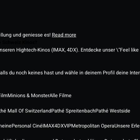
ellung und geniesse es!
Read more
é Schweiz Kinos?
nseren Hightech-Kinos (IMAX, 4DX). Entdecke unser \"Feel like a
alls du noch keines hast und wähle in deinem Profil deine Inte
Film
Minions & Monster
Alle Filme
thé Mall Of Switzerland
Pathé Spreitenbach
Pathé Westside
heine
Personal Ciné
IMAX
4DX
VIP
Metropolitan Opera
Unsere Erl