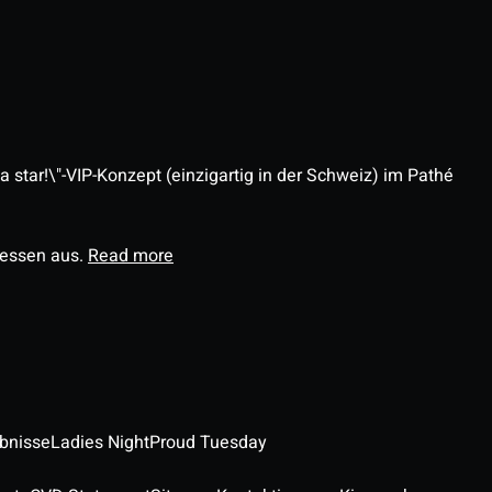
 star!\"-VIP-Konzept (einzigartig in der Schweiz) im Pathé
ressen aus.
Read more
ebnisse
Ladies Night
Proud Tuesday