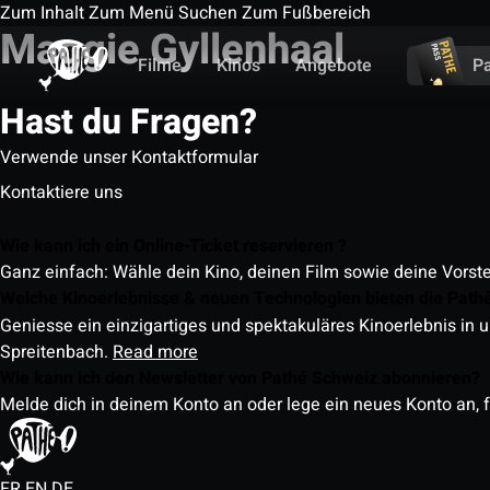
Zum Inhalt
Zum Menü
Suchen
Zum Fußbereich
Maggie Gyllenhaal
Filme
Kinos
Angebote
P
Hast du Fragen?
Verwende unser Kontaktformular
Kontaktiere uns
Wie kann ich ein Online-Ticket reservieren ?
Ganz einfach: Wähle dein Kino, deinen Film sowie deine Vorst
Welche Kinoerlebnisse & neuen Technologien bieten die Path
Geniesse ein einzigartiges und spektakuläres Kinoerlebnis in u
Spreitenbach.
Read more
Wie kann ich den Newsletter von Pathé Schweiz abonnieren?
Melde dich in deinem Konto an oder lege ein neues Konto an, f
FR
EN
DE