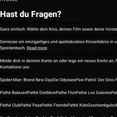
Hast du Fragen?
Wie kann ich ein Online-Ticket reservieren ?
Ganz einfach: Wähle dein Kino, deinen Film sowie deine Vorst
Welche Kinoerlebnisse & neuen Technologien bieten die Path
Geniesse ein einzigartiges und spektakuläres Kinoerlebnis in u
Spreitenbach.
Read more
Wie kann ich den Newsletter von Pathé Schweiz abonnieren?
Melde dich in deinem Konto an oder lege ein neues Konto an, f
Kontaktiere uns
Neuheiten
Spider-Man: Brand New Day
Die Odyssee
Paw Patrol: Der Dino 
Kinos
Pathé Balexert
Pathé Dietlikon
Pathé Flon
Pathé Les Galeries
Pa
ABOS | ANGEBOTE | VERANSTALTUNGEN
Pathé Club
Pathé Pass
Pathé Friends
Pathé Kids
Geschenkgutsc
NÜTZLICHE LINKS