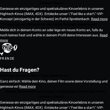
Schweiz Kinos?
Geniesse ein einzigartiges und spektakuläres Kinoerlebnis in unseren
Hightech-Kinos (IMAX, 4DX). Entdecke unser \"Feel like a star!\"-VIP-
Konzept (einzigartig in der Schweiz) im Pathé Spreitenbach.
Read more
Wie kann ich den Newsletter von Pathé Schweiz abonnieren?
Melde dich in deinem Konto an oder lege ein neues Konto an, falls du
noch keines hast und wähle in deinem Profil deine Interessen aus.
Read
more
FR
EN
DE
Hast du Fragen?
Wie kann ich ein Online-Ticket reservieren ?
Ganz einfach: Wähle dein Kino, deinen Film sowie deine Vorstellung und
geniesse es!
Read more
Welche Kinoerlebnisse & neuen Technologien bieten die Pathé
Schweiz Kinos?
Geniesse ein einzigartiges und spektakuläres Kinoerlebnis in unseren
Hightech-Kinos (IMAX, 4DX). Entdecke unser \"Feel like a star!\"-VIP-