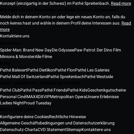
Konzept (einzigartig in der Schweiz) im Pathé Spreitenbach.
Read more
Wie kann ich den Newsletter von Pathé Schweiz abonnieren?
Melde dich in deinem Konto an oder lege ein neues Konto an, falls du
noch keines hast und wähle in deinem Profil deine Interessen aus.
Read
more
Kontaktiere uns
Neuheiten
Spider-Man: Brand New Day
Die Odyssee
Paw Patrol: Der Dino Film
Minions & Monster
Alle Filme
Kinos
Pathé Balexert
Pathé Dietlikon
Pathé Flon
Pathé Les Galeries
Pathé Mall Of Switzerland
Pathé Spreitenbach
Pathé Westside
ABOS | ANGEBOTE | VERANSTALTUNGEN
Pathé Club
Pathé Pass
Pathé Friends
Pathé Kids
Geschenkgutscheine
Personal Ciné
IMAX
4DX
VIP
Metropolitan Opera
Unsere Erlebnisse
Ladies Night
Proud Tuesday
NÜTZLICHE LINKS
Konfiguriere deine Cookies
Rechtliche Hinweise
Allgemeine Geschäftsbedingungen und Datenschutzerklärung
Datenschutz-Charta
CVD Statement
Sitemap
Kontaktiere uns