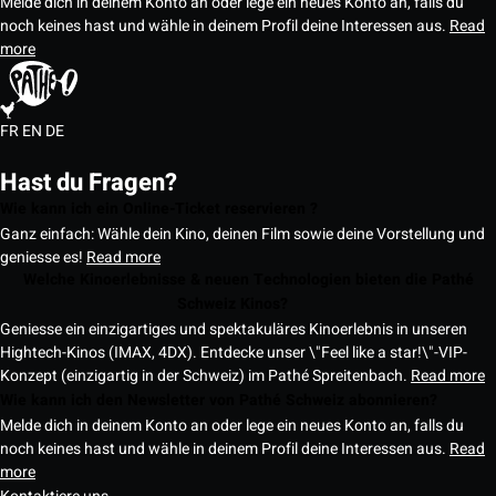
Melde dich in deinem Konto an oder lege ein neues Konto an, falls du
noch keines hast und wähle in deinem Profil deine Interessen aus.
Read
more
FR
EN
DE
Hast du Fragen?
Wie kann ich ein Online-Ticket reservieren ?
Ganz einfach: Wähle dein Kino, deinen Film sowie deine Vorstellung und
geniesse es!
Read more
Welche Kinoerlebnisse & neuen Technologien bieten die Pathé
Schweiz Kinos?
Geniesse ein einzigartiges und spektakuläres Kinoerlebnis in unseren
Hightech-Kinos (IMAX, 4DX). Entdecke unser \"Feel like a star!\"-VIP-
Konzept (einzigartig in der Schweiz) im Pathé Spreitenbach.
Read more
Wie kann ich den Newsletter von Pathé Schweiz abonnieren?
Melde dich in deinem Konto an oder lege ein neues Konto an, falls du
noch keines hast und wähle in deinem Profil deine Interessen aus.
Read
more