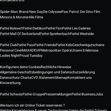
Kontaktiere uns
Neuheiten
Spider-Man: Brand New Day
Die Odyssee
Paw Patrol: Der Dino Film
Minions & Monster
Alle Filme
Kinos
Pathé Balexert
Pathé Dietlikon
Pathé Flon
Pathé Les Galeries
Pathé Mall Of Switzerland
Pathé Spreitenbach
Pathé Westside
ABOS | ANGEBOTE | VERANSTALTUNGEN
Pathé Club
Pathé Pass
Pathé Friends
Pathé Kids
Geschenkgutscheine
Personal Ciné
IMAX
4DX
VIP
Metropolitan Opera
Unsere Erlebnisse
Ladies Night
Proud Tuesday
NÜTZLICHE LINKS
Konfiguriere deine Cookies
Rechtliche Hinweise
Allgemeine Geschäftsbedingungen und Datenschutzerklärung
Datenschutz-Charta
CVD Statement
Sitemap
Kontaktiere uns
Kinowerbung
ÜBER PATHÉ
Pathé Schweiz
Pathé-Gruppe
Pressemeldungen
Pathé Business
Jobs
HAST DU FRAGEN?
Wie kann ich ein Online-Ticket reservieren ?
Welche Kinoerlebnisse & neuen Technologien bieten die Pathé Schweiz