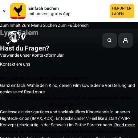
Einfach buchen
HERUNTER
mit unserer gratis App
LADEN
Zum Inhalt
Zum Menü
Suchen
Zum Fußbereich
Lyes Salem
Hast du Fragen?
Verwende unser Kontaktformular
Kontaktiere uns
Wie kann ich ein Online-Ticket reservieren ?
Ganz einfach: Wähle dein Kino, deinen Film sowie deine Vorstellung und
geniesse es!
Read more
Welche Kinoerlebnisse & neuen Technologien bieten die Pathé
Schweiz Kinos?
Geniesse ein einzigartiges und spektakuläres Kinoerlebnis in unseren
Hightech-Kinos (IMAX, 4DX). Entdecke unser \"Feel like a star!\"-VIP-
Konzept (einzigartig in der Schweiz) im Pathé Spreitenbach.
Read more
Wie kann ich den Newsletter von Pathé Schweiz abonnieren?