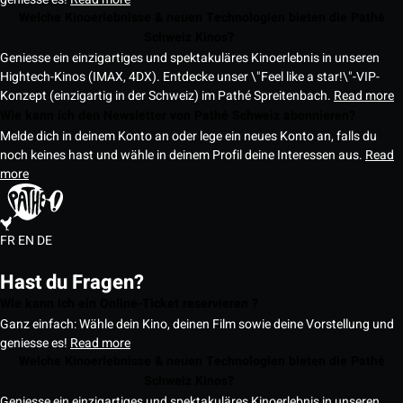
Welche Kinoerlebnisse & neuen Technologien bieten die Pathé
Schweiz Kinos?
Geniesse ein einzigartiges und spektakuläres Kinoerlebnis in unseren
Hightech-Kinos (IMAX, 4DX). Entdecke unser \"Feel like a star!\"-VIP-
Konzept (einzigartig in der Schweiz) im Pathé Spreitenbach.
Read more
Wie kann ich den Newsletter von Pathé Schweiz abonnieren?
Melde dich in deinem Konto an oder lege ein neues Konto an, falls du
noch keines hast und wähle in deinem Profil deine Interessen aus.
Read
more
FR
EN
DE
Hast du Fragen?
Wie kann ich ein Online-Ticket reservieren ?
Ganz einfach: Wähle dein Kino, deinen Film sowie deine Vorstellung und
geniesse es!
Read more
Welche Kinoerlebnisse & neuen Technologien bieten die Pathé
Schweiz Kinos?
Geniesse ein einzigartiges und spektakuläres Kinoerlebnis in unseren