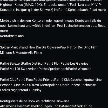
Hightech-Kinos (IMAX, 4DX). Entdecke unser \"Feel like a star!\"-VIP-
Konzept (einzigartig in der Schweiz) im Pathé Spreitenbach.
Read more
Wie kann ich den Newsletter von Pathé Schweiz abonnieren?
Melde dich in deinem Konto an oder lege ein neues Konto an, falls du
noch keines hast und wähle in deinem Profil deine Interessen aus.
Read
more
Kontaktiere uns
Neuheiten
Spider-Man: Brand New Day
Die Odyssee
Paw Patrol: Der Dino Film
Minions & Monster
Alle Filme
Kinos
Pathé Balexert
Pathé Dietlikon
Pathé Flon
Pathé Les Galeries
Pathé Mall Of Switzerland
Pathé Spreitenbach
Pathé Westside
ABOS | ANGEBOTE | VERANSTALTUNGEN
Pathé Club
Pathé Pass
Pathé Friends
Pathé Kids
Geschenkgutscheine
Personal Ciné
IMAX
4DX
VIP
Metropolitan Opera
Unsere Erlebnisse
Ladies Night
Proud Tuesday
NÜTZLICHE LINKS
Konfiguriere deine Cookies
Rechtliche Hinweise
Allgemeine Geschäftsbedingungen und Datenschutzerklärung