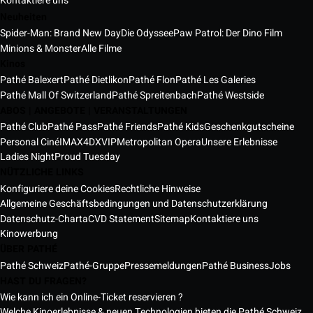
Kontaktiere uns
Neuheiten
Spider-Man: Brand New Day
Die Odyssee
Paw Patrol: Der Dino Film
Minions & Monster
Alle Filme
Kinos
Pathé Balexert
Pathé Dietlikon
Pathé Flon
Pathé Les Galeries
Pathé Mall Of Switzerland
Pathé Spreitenbach
Pathé Westside
ABOS | ANGEBOTE | VERANSTALTUNGEN
Pathé Club
Pathé Pass
Pathé Friends
Pathé Kids
Geschenkgutscheine
Personal Ciné
IMAX
4DX
VIP
Metropolitan Opera
Unsere Erlebnisse
Ladies Night
Proud Tuesday
NÜTZLICHE LINKS
Konfiguriere deine Cookies
Rechtliche Hinweise
Allgemeine Geschäftsbedingungen und Datenschutzerklärung
Datenschutz-Charta
CVD Statement
Sitemap
Kontaktiere uns
Kinowerbung
ÜBER PATHÉ
Pathé Schweiz
Pathé-Gruppe
Pressemeldungen
Pathé Business
Jobs
HAST DU FRAGEN?
Wie kann ich ein Online-Ticket reservieren ?
Welche Kinoerlebnisse & neuen Technologien bieten die Pathé Schweiz