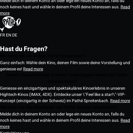
Melde dich in deinem Konto an oder lege ein neues Konto an, falls du
noch keines hast und wähle in deinem Profil deine Interessen aus.
Read
more
FR
EN
DE
Hast du Fragen?
Wie kann ich ein Online-Ticket reservieren ?
Ganz einfach: Wähle dein Kino, deinen Film sowie deine Vorstellung und
geniesse es!
Read more
Welche Kinoerlebnisse & neuen Technologien bieten die Pathé
Schweiz Kinos?
Geniesse ein einzigartiges und spektakuläres Kinoerlebnis in unseren
Hightech-Kinos (IMAX, 4DX). Entdecke unser \"Feel like a star!\"-VIP-
Konzept (einzigartig in der Schweiz) im Pathé Spreitenbach.
Read more
Wie kann ich den Newsletter von Pathé Schweiz abonnieren?
Melde dich in deinem Konto an oder lege ein neues Konto an, falls du
noch keines hast und wähle in deinem Profil deine Interessen aus.
Read
more