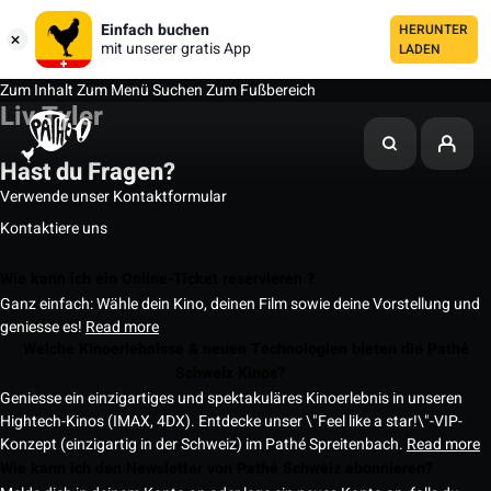
Einfach buchen
HERUNTER
mit unserer gratis App
LADEN
Zum Inhalt
Zum Menü
Suchen
Zum Fußbereich
Liv Tyler
Hast du Fragen?
Verwende unser Kontaktformular
Kontaktiere uns
Wie kann ich ein Online-Ticket reservieren ?
Ganz einfach: Wähle dein Kino, deinen Film sowie deine Vorstellung und
geniesse es!
Read more
Welche Kinoerlebnisse & neuen Technologien bieten die Pathé
Schweiz Kinos?
Geniesse ein einzigartiges und spektakuläres Kinoerlebnis in unseren
Hightech-Kinos (IMAX, 4DX). Entdecke unser \"Feel like a star!\"-VIP-
Konzept (einzigartig in der Schweiz) im Pathé Spreitenbach.
Read more
Wie kann ich den Newsletter von Pathé Schweiz abonnieren?