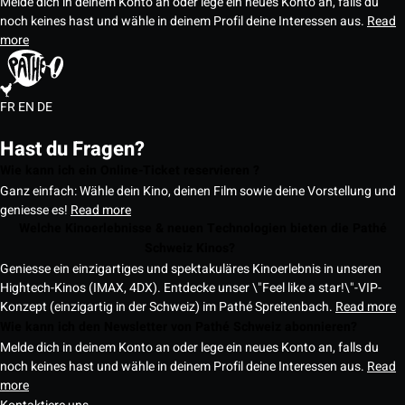
Melde dich in deinem Konto an oder lege ein neues Konto an, falls du
noch keines hast und wähle in deinem Profil deine Interessen aus.
Read
more
FR
EN
DE
Hast du Fragen?
Wie kann ich ein Online-Ticket reservieren ?
Ganz einfach: Wähle dein Kino, deinen Film sowie deine Vorstellung und
geniesse es!
Read more
Welche Kinoerlebnisse & neuen Technologien bieten die Pathé
Schweiz Kinos?
Geniesse ein einzigartiges und spektakuläres Kinoerlebnis in unseren
Hightech-Kinos (IMAX, 4DX). Entdecke unser \"Feel like a star!\"-VIP-
Konzept (einzigartig in der Schweiz) im Pathé Spreitenbach.
Read more
Wie kann ich den Newsletter von Pathé Schweiz abonnieren?
Melde dich in deinem Konto an oder lege ein neues Konto an, falls du
noch keines hast und wähle in deinem Profil deine Interessen aus.
Read
more