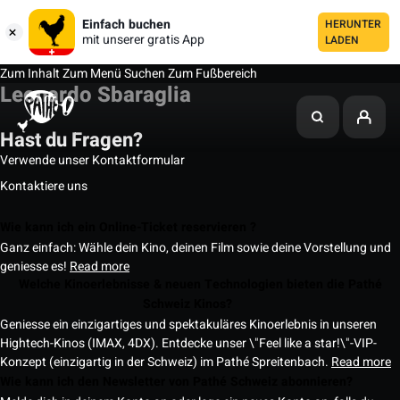
Einfach buchen
HERUNTER
mit unserer gratis App
LADEN
Zum Inhalt
Zum Menü
Suchen
Zum Fußbereich
Leonardo Sbaraglia
Hast du Fragen?
Verwende unser Kontaktformular
Kontaktiere uns
Wie kann ich ein Online-Ticket reservieren ?
Ganz einfach: Wähle dein Kino, deinen Film sowie deine Vorstellung und
geniesse es!
Read more
Welche Kinoerlebnisse & neuen Technologien bieten die Pathé
Schweiz Kinos?
Geniesse ein einzigartiges und spektakuläres Kinoerlebnis in unseren
Hightech-Kinos (IMAX, 4DX). Entdecke unser \"Feel like a star!\"-VIP-
Konzept (einzigartig in der Schweiz) im Pathé Spreitenbach.
Read more
Wie kann ich den Newsletter von Pathé Schweiz abonnieren?