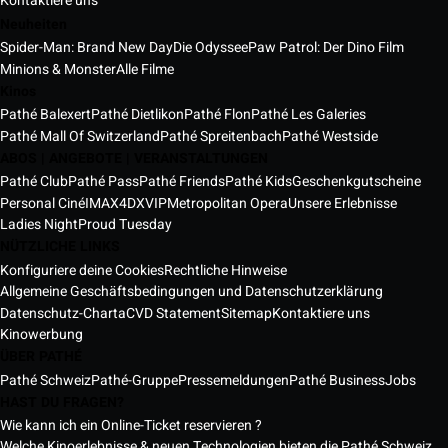
Kontaktiere uns
Neuheiten
Spider-Man: Brand New Day
Die Odyssee
Paw Patrol: Der Dino Film
Minions & Monster
Alle Filme
Kinos
Pathé Balexert
Pathé Dietlikon
Pathé Flon
Pathé Les Galeries
Pathé Mall Of Switzerland
Pathé Spreitenbach
Pathé Westside
ABOS | ANGEBOTE | VERANSTALTUNGEN
Pathé Club
Pathé Pass
Pathé Friends
Pathé Kids
Geschenkgutscheine
Personal Ciné
IMAX
4DX
VIP
Metropolitan Opera
Unsere Erlebnisse
Ladies Night
Proud Tuesday
NÜTZLICHE LINKS
Konfiguriere deine Cookies
Rechtliche Hinweise
Allgemeine Geschäftsbedingungen und Datenschutzerklärung
Datenschutz-Charta
CVD Statement
Sitemap
Kontaktiere uns
Kinowerbung
ÜBER PATHÉ
Pathé Schweiz
Pathé-Gruppe
Pressemeldungen
Pathé Business
Jobs
HAST DU FRAGEN?
Wie kann ich ein Online-Ticket reservieren ?
Welche Kinoerlebnisse & neuen Technologien bieten die Pathé Schweiz