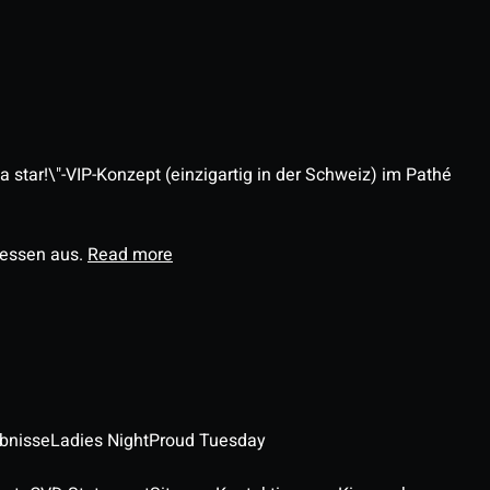
 star!\"-VIP-Konzept (einzigartig in der Schweiz) im Pathé
ressen aus.
Read more
ebnisse
Ladies Night
Proud Tuesday