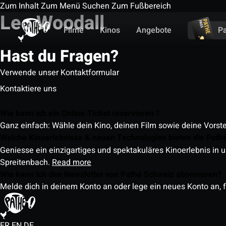
Zum Inhalt
Zum Menü
Suchen
Zum Fußbereich
Leo Woodall
Filme
Kinos
Angebote
P
Hast du Fragen?
Verwende unser Kontaktformular
Kontaktiere uns
Wie kann ich ein Online-Ticket reservieren ?
Ganz einfach: Wähle dein Kino, deinen Film sowie deine Vorst
Welche Kinoerlebnisse & neuen Technologien bieten die Path
Geniesse ein einzigartiges und spektakuläres Kinoerlebnis in u
Spreitenbach.
Read more
Wie kann ich den Newsletter von Pathé Schweiz abonnieren?
Melde dich in deinem Konto an oder lege ein neues Konto an, f
FR
EN
DE