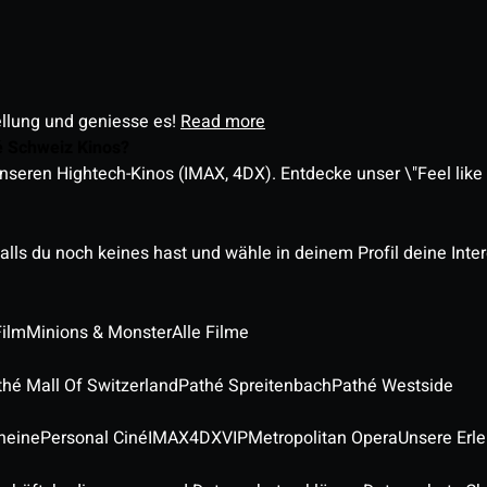
ellung und geniesse es!
Read more
é Schweiz Kinos?
nseren Hightech-Kinos (IMAX, 4DX). Entdecke unser \"Feel like a
alls du noch keines hast und wähle in deinem Profil deine Inte
Film
Minions & Monster
Alle Filme
thé Mall Of Switzerland
Pathé Spreitenbach
Pathé Westside
heine
Personal Ciné
IMAX
4DX
VIP
Metropolitan Opera
Unsere Erl