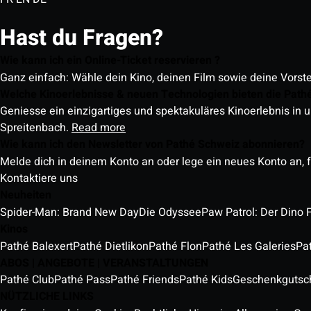
Hast du Fragen?
Wie kann ich ein Online-Ticket reservieren ?
Ganz einfach: Wähle dein Kino, deinen Film sowie deine Vorst
Welche Kinoerlebnisse & neuen Technologien bieten die Path
Geniesse ein einzigartiges und spektakuläres Kinoerlebnis in u
Spreitenbach.
Read more
Wie kann ich den Newsletter von Pathé Schweiz abonnieren?
Melde dich in deinem Konto an oder lege ein neues Konto an, f
Kontaktiere uns
Neuheiten
Spider-Man: Brand New Day
Die Odyssee
Paw Patrol: Der Dino 
Kinos
Pathé Balexert
Pathé Dietlikon
Pathé Flon
Pathé Les Galeries
Pa
ABOS | ANGEBOTE | VERANSTALTUNGEN
Pathé Club
Pathé Pass
Pathé Friends
Pathé Kids
Geschenkgutsc
NÜTZLICHE LINKS