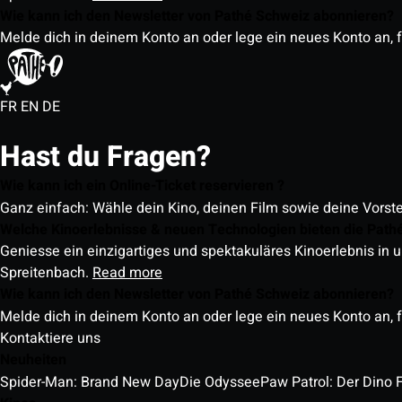
Wie kann ich den Newsletter von Pathé Schweiz abonnieren?
Melde dich in deinem Konto an oder lege ein neues Konto an, f
FR
EN
DE
Hast du Fragen?
Wie kann ich ein Online-Ticket reservieren ?
Ganz einfach: Wähle dein Kino, deinen Film sowie deine Vorst
Welche Kinoerlebnisse & neuen Technologien bieten die Path
Geniesse ein einzigartiges und spektakuläres Kinoerlebnis in u
Spreitenbach.
Read more
Wie kann ich den Newsletter von Pathé Schweiz abonnieren?
Melde dich in deinem Konto an oder lege ein neues Konto an, f
Kontaktiere uns
Neuheiten
Spider-Man: Brand New Day
Die Odyssee
Paw Patrol: Der Dino 