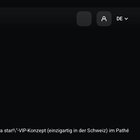
DE
 star!\"-VIP-Konzept (einzigartig in der Schweiz) im Pathé