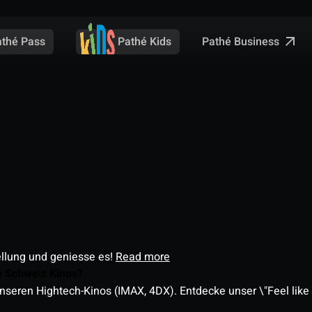
Pathé Business
athé Pass
Pathé Kids
ellung und geniesse es!
Read more
é Schweiz Kinos?
nseren Hightech-Kinos (IMAX, 4DX). Entdecke unser \"Feel like a